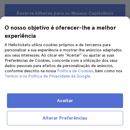
Reserve bilhetes para os Museus Capitolinos
O nosso objetivo é oferecer-lhe a melhor
experiência
10. Entre no Panteão para admirar a
A Hellotickets utiliza cookies próprios e de terceiros para
personalizar a sua experiência e mostrar-lhe anúncios adaptados
sua cúpula
aos seus interesses. Ao clicar em “Aceitar” ou ajustar as suas
Preferências de Cookies, concorda com a utilização dos seus
dados pessoais para efeitos de personalização de anúncios,
conforme descrito na nossa
Política de Cookies
, bem como nos
Termos e na Política de Privacidade da Google
.
Aceitar
Alterar Preferências