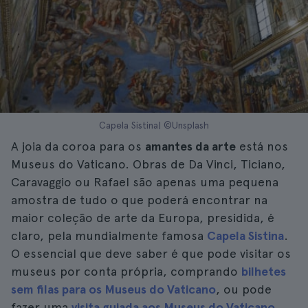
Capela Sistina| ©Unsplash
A joia da coroa para os
amantes da arte
está nos
Museus do Vaticano. Obras de Da Vinci, Ticiano,
Caravaggio ou Rafael são apenas uma pequena
amostra de tudo o que poderá encontrar na
maior coleção de arte da Europa, presidida, é
claro, pela mundialmente famosa
Capela Sistina
.
O essencial que deve saber é que pode visitar os
museus por conta própria, comprando
bilhetes
sem filas para os Museus do Vaticano
, ou pode
fazer uma
visita guiada aos Museus do Vaticano
.