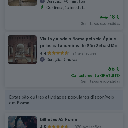
Duração:
40 minutos
Confirmação imediata
18 €
19 €
Sem taxas escondidas
Visita guiada a Roma pela via Ápia e
pelas catacumbas de São Sebastião
24 avaliações
4.4
Duração:
2 horas
66 €
Cancelamento GRATUITO
Sem taxas escondidas
Estas são outras atividades populares disponíveis
em
Roma
...
Bilhetes AS Roma
1.870 avaliações
4.5