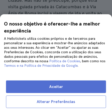
cidade. Mas não se preocupe, porque esta
visita guiada privada às Catacumbas e à Via
Ápia de Roma inclui a viagem de ida e volta ao
seu hotel.
O nosso objetivo é oferecer-lhe a melhor
experiência
Neste passeio, que dura aproximadamente 3
horas, visitará a Via Ápia, o Mausoléu de
A Hellotickets utiliza cookies próprios e de terceiros para
personalizar a sua experiência e mostrar-lhe anúncios adaptados
Cecília Metell e as catacumbas cristãs
aos seus interesses. Ao clicar em “Aceitar” ou ajustar as suas
subterrâneas. É também uma opção muito
Preferências de Cookies, concorda com a utilização dos seus
dados pessoais para efeitos de personalização de anúncios,
interessante porque pode escolher visitar
conforme descrito na nossa
Política de Cookies
, bem como nos
São Calisto, São Sebastião ou Santa Domitila.
Termos e na Política de Privacidade da Google
.
E como recordação pode levar para casa uma
bênção do Papa num pergaminho.
Aceitar
O que verás nesta visita
Alterar Preferências
Visita à Via Ápia
: considerada a primeira