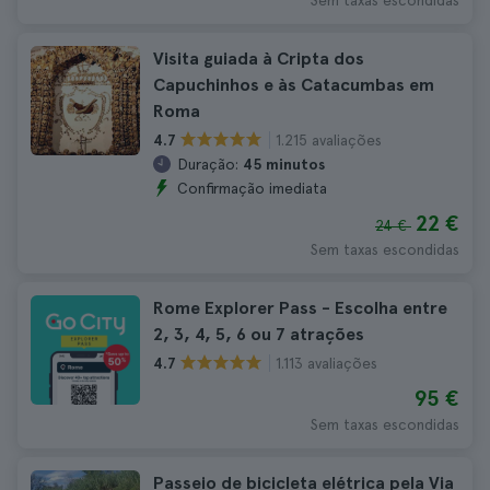
Sem taxas escondidas
Visita guiada à Cripta dos
Capuchinhos e às Catacumbas em
Roma
1.215 avaliações
4.7
Duração:
45 minutos
Confirmação imediata
22 €
24 €
Sem taxas escondidas
Rome Explorer Pass - Escolha entre
2, 3, 4, 5, 6 ou 7 atrações
1.113 avaliações
4.7
95 €
Sem taxas escondidas
Passeio de bicicleta elétrica pela Via