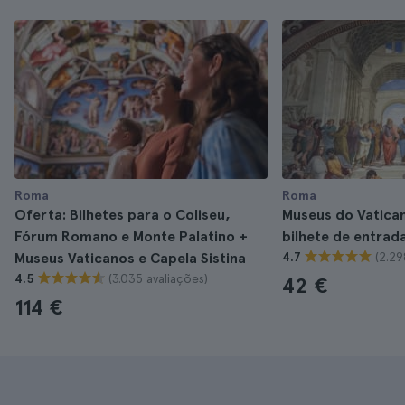
Roma
Roma
Oferta: Bilhetes para o Coliseu,
Museus do Vatican
Fórum Romano e Monte Palatino +
bilhete de entrad
(2.29
Museus Vaticanos e Capela Sistina
4.7
(3.035 avaliações)
4.5
42 €
114 €