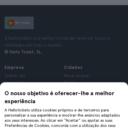
PRT (EUR)
A Hellotickets é a melhor forma de reservar tours e
atividades em todo o mundo.
© Hello Ticket, SL.
Empresa
Cidades
Sobre nós
Nova Iorque
Carreiras
Roma
Afiliados
Paris
O nosso objetivo é oferecer-lhe a melhor
Avaliações
Londres
experiência
Privacidade
Granada
Termos e Condições
Cracóvia
A Hellotickets utiliza cookies próprios e de terceiros para
personalizar a sua experiência e mostrar-lhe anúncios adaptados
Aviso Legal
Tenerife
aos seus interesses. Ao clicar em “Aceitar” ou ajustar as suas
Cookies
Preferências de Cookies, concorda com a utilização dos seus