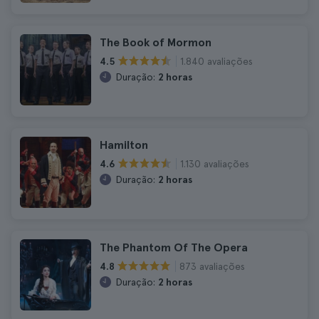
The Book of Mormon
1.840 avaliações
4.5
Duração:
2 horas
Hamilton
1.130 avaliações
4.6
Duração:
2 horas
The Phantom Of The Opera
873 avaliações
4.8
Duração:
2 horas