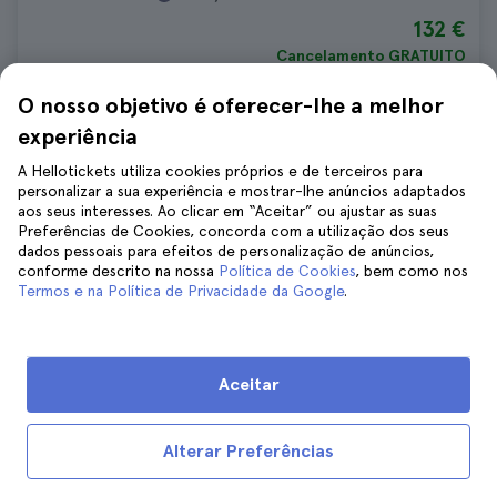
132 €
Cancelamento GRATUITO
Sem taxas escondidas
O nosso objetivo é oferecer-lhe a melhor
experiência
Bilhetes para o Harry Potter Warner
A Hellotickets utiliza cookies próprios e de terceiros para
Bros Studio com recolha no hotel em
personalizar a sua experiência e mostrar-lhe anúncios adaptados
Londres
aos seus interesses. Ao clicar em “Aceitar” ou ajustar as suas
1.142 avaliações
4.4
Preferências de Cookies, concorda com a utilização dos seus
dados pessoais para efeitos de personalização de anúncios,
Duração:
7 hours
conforme descrito na nossa
Política de Cookies
, bem como nos
194 €
Termos e na Política de Privacidade da Google
.
Cancelamento GRATUITO
Sem taxas escondidas
Aceitar
Visita guiada ao Warner Bros Studio
Park de Harry Potter em Londres
Alterar Preferências
409 avaliações
4.8
Duração:
1 day