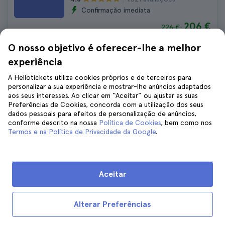
Confirmação imediata
206 €
226 €
Cancelamento GRATUITO
O nosso objetivo é oferecer-lhe a melhor
Sem taxas escondidas
experiência
A Hellotickets utiliza cookies próprios e de terceiros para
Excursão de 1 dia a Amesterdão
personalizar a sua experiência e mostrar-lhe anúncios adaptados
desde Bruxelas
aos seus interesses. Ao clicar em “Aceitar” ou ajustar as suas
1.146 avaliações
Preferências de Cookies, concorda com a utilização dos seus
4.7
dados pessoais para efeitos de personalização de anúncios,
Duração:
12 hours
conforme descrito na nossa
Política de Cookies
, bem como nos
60 €
Termos e na Política de Privacidade da Google
.
Cancelamento GRATUITO
Sem taxas escondidas
Aceitar
Excursão a Antuérpia a partir de
Bruxelas
Alterar Preferências
420 avaliações
4.6
Duração:
8 hours 45 minutes