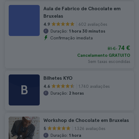
Aula de Fabrico de Chocolate em
Bruxelas
602 avaliações
4.9
Duração:
1 hora 30 minutos
Confirmação imediata
74 €
81 €
Cancelamento GRATUITO
Sem taxas escondidas
Bilhetes KYO
B
1.740 avaliações
4.6
Duração:
2 horas
Workshop de Chocolate em Bruxelas
1.326 avaliações
5
Duração:
1 hora