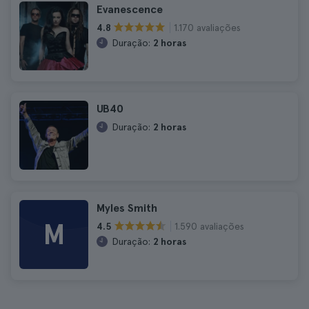
Evanescence
1.170 avaliações
4.8
Duração:
2 horas
UB40
Duração:
2 horas
Myles Smith
M
1.590 avaliações
4.5
Duração:
2 horas