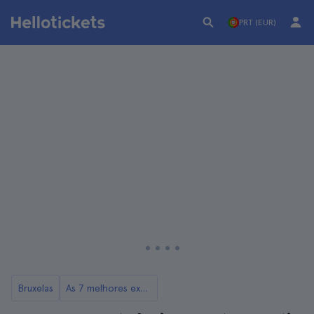
PRT (EUR)
Bruxelas
As 7 melhores excursões a Antuérpia a partir de Bruxelas