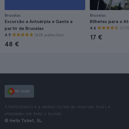
Bruxelas
Bruxelas
Excursão a Antuérpia e Gante a
Bilhetes para o A
(1.17
partir de Bruxelas
4.6
(428 avaliações)
4.9
17 €
48 €
PRT (EUR)
A Hellotickets é a melhor forma de reservar tours e
atividades em todo o mundo.
© Hello Ticket, SL.