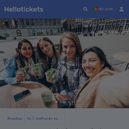
PRT (EUR)
Bruxelas
As 7 melhores excursões a Antuérpia a partir de Bruxelas