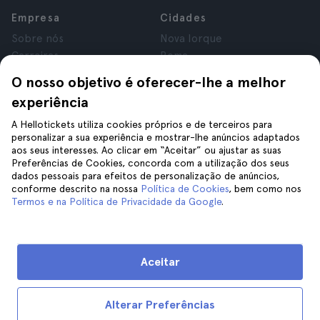
Empresa
Cidades
Sobre nós
Nova Iorque
Carreiras
Roma
Afiliados
Paris
O nosso objetivo é oferecer-lhe a melhor
Avaliações
Londres
experiência
Privacidade
Granada
Termos e Condições
Cracóvia
A Hellotickets utiliza cookies próprios e de terceiros para
personalizar a sua experiência e mostrar-lhe anúncios adaptados
Aviso Legal
Tenerife
aos seus interesses. Ao clicar em “Aceitar” ou ajustar as suas
Cookies
Preferências de Cookies, concorda com a utilização dos seus
dados pessoais para efeitos de personalização de anúncios,
conforme descrito na nossa
Política de Cookies
, bem como nos
Ajuda
Siga-nos
Termos e na Política de Privacidade da Google
.
Ajuda
Contacte-nos
Aceitar
Alterar Preferências