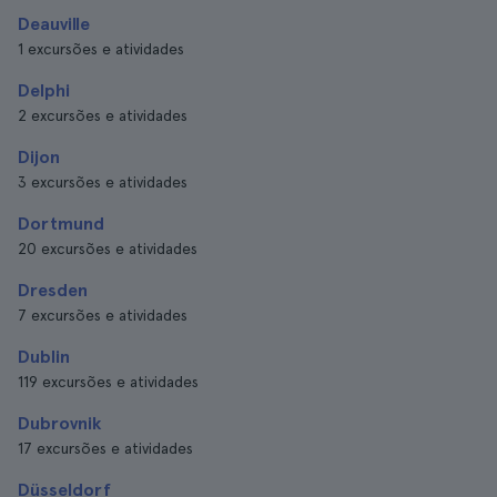
Deauville
1 excursões e atividades
Delphi
2 excursões e atividades
Dijon
3 excursões e atividades
Dortmund
20 excursões e atividades
Dresden
7 excursões e atividades
Dublin
119 excursões e atividades
Dubrovnik
17 excursões e atividades
Düsseldorf