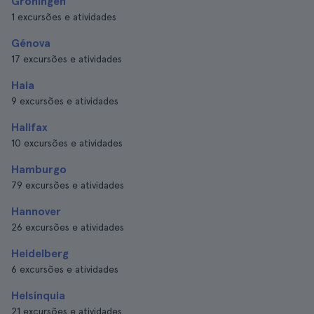
Groningen
1 excursões e atividades
Génova
17 excursões e atividades
Haia
9 excursões e atividades
Halifax
10 excursões e atividades
Hamburgo
79 excursões e atividades
Hannover
26 excursões e atividades
Heidelberg
6 excursões e atividades
Helsínquia
21 excursões e atividades