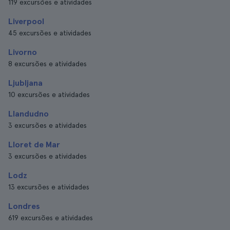
119 excursões e atividades
Liverpool
45 excursões e atividades
Livorno
8 excursões e atividades
Ljubljana
10 excursões e atividades
Llandudno
3 excursões e atividades
Lloret de Mar
3 excursões e atividades
Lodz
13 excursões e atividades
Londres
619 excursões e atividades