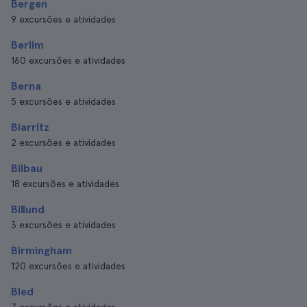
Bergen
9 excursões e atividades
Berlim
160 excursões e atividades
Berna
5 excursões e atividades
Biarritz
2 excursões e atividades
Bilbau
18 excursões e atividades
Billund
3 excursões e atividades
Birmingham
120 excursões e atividades
Bled