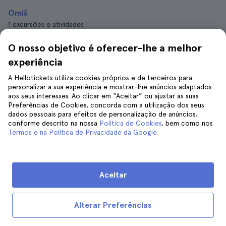
Omiš
1 excursões e atividades
Oslo
O nosso objetivo é oferecer-lhe a melhor
46 excursões e atividades
experiência
Ourense
A Hellotickets utiliza cookies próprios e de terceiros para
3 excursões e atividades
personalizar a sua experiência e mostrar-lhe anúncios adaptados
aos seus interesses. Ao clicar em “Aceitar” ou ajustar as suas
Oviedo
Preferências de Cookies, concorda com a utilização dos seus
dados pessoais para efeitos de personalização de anúncios,
5 excursões e atividades
conforme descrito na nossa
Política de Cookies
, bem como nos
Termos e na Política de Privacidade da Google
.
Oxford
13 excursões e atividades
Paderborn
Aceitar
1 excursões e atividades
Padua
Alterar Preferências
7 excursões e atividades
Pafos