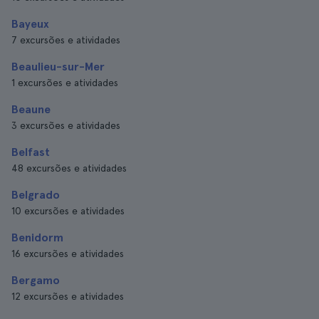
Bayeux
7 excursões e atividades
Beaulieu-sur-Mer
1 excursões e atividades
Beaune
3 excursões e atividades
Belfast
48 excursões e atividades
Belgrado
10 excursões e atividades
Benidorm
16 excursões e atividades
Bergamo
12 excursões e atividades