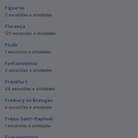
Figueres
3 excursões e atividades
Florença
122 excursões e atividades
Fludir
1 excursões e atividades
Fontainebleau
2 excursões e atividades
Frankfurt
44 excursões e atividades
Freiburg im Breisgau
6 excursões e atividades
Fréjus Saint-Raphaël
1 excursões e atividades
Fuerteventura