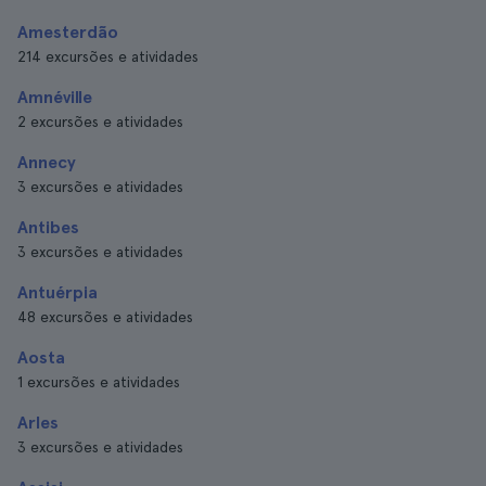
Amesterdão
214 excursões e atividades
Amnéville
2 excursões e atividades
Annecy
3 excursões e atividades
Antibes
3 excursões e atividades
Antuérpia
48 excursões e atividades
Aosta
1 excursões e atividades
Arles
3 excursões e atividades