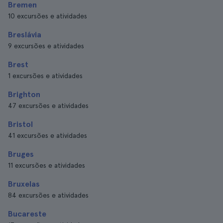
Bremen
10 excursões e atividades
Breslávia
9 excursões e atividades
Brest
1 excursões e atividades
Brighton
47 excursões e atividades
Bristol
41 excursões e atividades
Bruges
11 excursões e atividades
Bruxelas
84 excursões e atividades
Bucareste