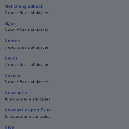
Mönchengladbach
2 excursões e atividades
Mġarr
3 excursões e atividades
Nantes
7 excursões e atividades
Naxos
7 excursões e atividades
Nazaré
3 excursões e atividades
Newcastle
18 excursões e atividades
Newcastle upon Tyne
15 excursões e atividades
Nice