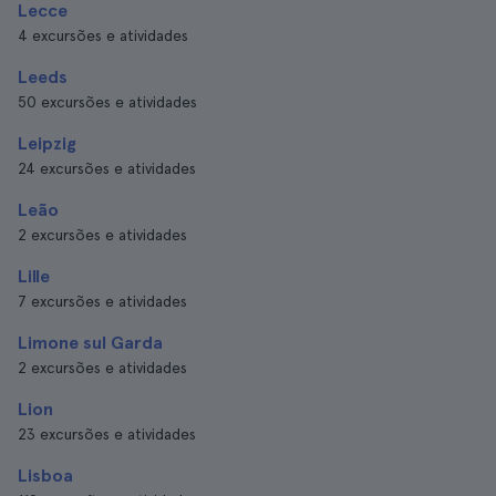
Lecce
4 excursões e atividades
Leeds
50 excursões e atividades
Leipzig
24 excursões e atividades
Leão
2 excursões e atividades
Lille
7 excursões e atividades
Limone sul Garda
2 excursões e atividades
Lion
23 excursões e atividades
Lisboa