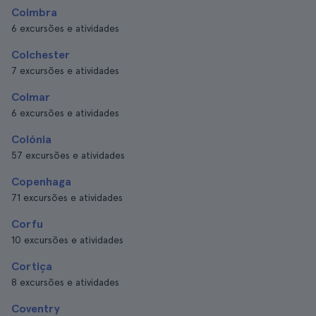
Coimbra
6 excursões e atividades
Colchester
7 excursões e atividades
Colmar
6 excursões e atividades
Colónia
57 excursões e atividades
Copenhaga
71 excursões e atividades
Corfu
10 excursões e atividades
Cortiça
8 excursões e atividades
Coventry