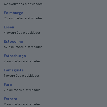
42 excursões e atividades
Edimburgo
95 excursões e atividades
Essen
4 excursões e atividades
Estocolmo
67 excursões e atividades
Estrasburgo
7 excursões e atividades
Famagusta
1 excursões e atividades
Faro
7 excursões e atividades
Ferrara
2 excursões e atividades