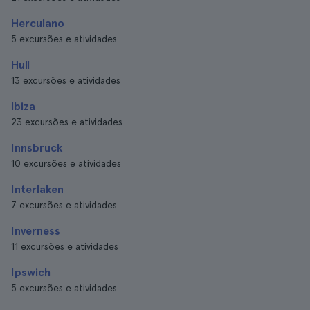
Herculano
5 excursões e atividades
Hull
13 excursões e atividades
Ibiza
23 excursões e atividades
Innsbruck
10 excursões e atividades
Interlaken
7 excursões e atividades
Inverness
11 excursões e atividades
Ipswich
5 excursões e atividades