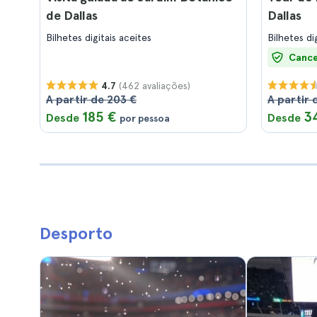
de Dallas
Dallas
Bilhetes digitais aceites
Bilhetes di
Cance
(462 avaliações)
4.7
A partir de 203 €
A partir 
185 €
3
Desde
Desde
por pessoa
Desporto