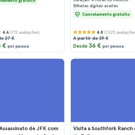
lamento gratuito
Bilhetes digitais aceites
Cancelamento gratuito
(712 avaliações)
(1.320 avaliaçõe
4.6
4.8
de 27 €
A partir de 39 €
5 €
36 €
Desde
por pessoa
por pessoa
 Assassinato de JFK com
Visita a Southfork Ranch 