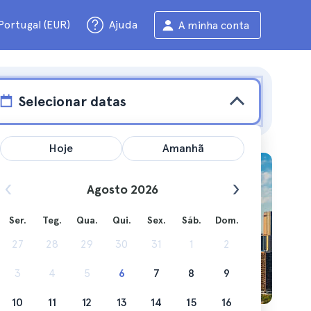
Portugal (EUR)
Ajuda
A minha conta
Selecionar datas
Hoje
Amanhã
ra
Agosto 2026
Ser.
Teg.
Qua.
Qui.
Sex.
Sáb.
Dom.
27
28
29
30
31
1
2
fazer em
3
4
5
6
7
8
9
10
11
12
13
14
15
16