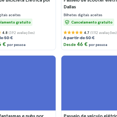
Dallas
gitais aceites
Bilhetes digitais aceites
lamento gratuito
Cancelamento gratuito
(392 avaliações)
(1.112 avaliações)
4.8
4.7
de 50 €
A partir de 50 €
6 €
46 €
Desde
por pessoa
por pessoa
fantasmas e pubs por
Passeio de veículo elétri