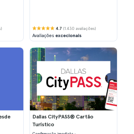
s)
(1.430 avaliações)
4.7
Avaliações
excecionais
esde
Dallas CityPASS® Cartão
Turístico
Confirmação imediata