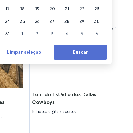
17
18
19
20
21
22
23
24
25
26
27
28
29
30
31
1
2
3
4
5
6
Limpar seleçao
Buscar
Tour do Estádio dos Dallas
as
Cowboys
Bilhetes digitais aceites
s