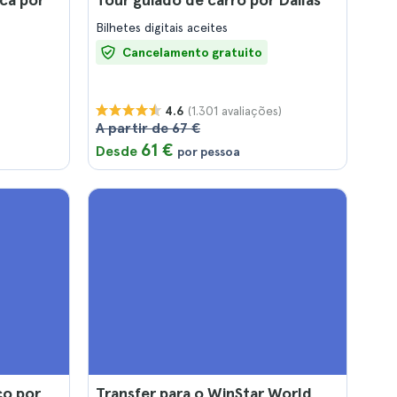
Bilhetes digitais aceites
Cancelamento gratuito
(1.301 avaliações)
4.6
A partir de 67 €
61 €
Desde
por pessoa
co por
Transfer para o WinStar World