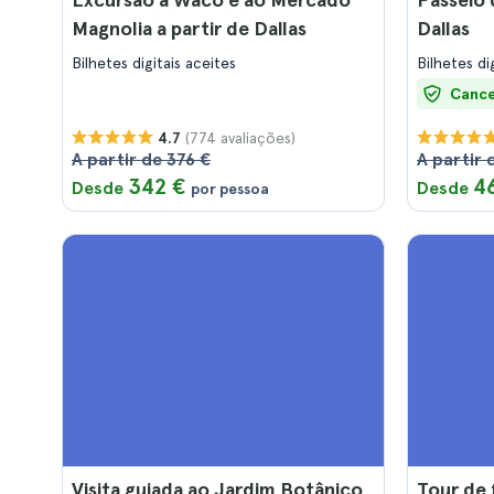
Magnolia a partir de Dallas
Dallas
Bilhetes digitais aceites
Bilhetes di
Cance
(774 avaliações)
4.7
A partir de 376 €
A partir 
342 €
4
Desde
Desde
por pessoa
Visita guiada ao Jardim Botânico
Tour de 