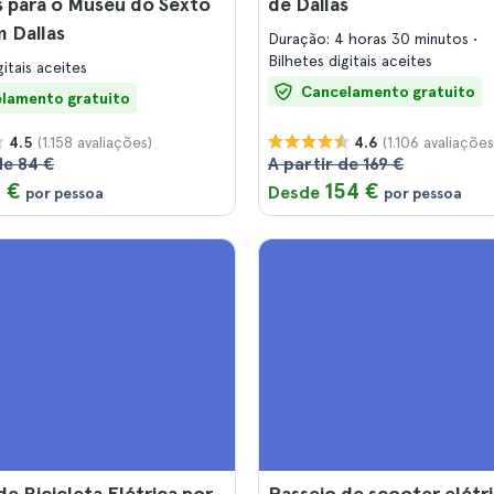
 para o Museu do Sexto
de Dallas
 Dallas
Duração: 4 horas 30 minutos
Bilhetes digitais aceites
gitais aceites
Cancelamento gratuito
lamento gratuito
(1.158 avaliações)
(1.106 avaliações
4.5
4.6
de 84 €
A partir de 169 €
 €
154 €
Desde
por pessoa
por pessoa
de Bicicleta Elétrica por
Passeio de scooter elétr