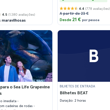
(778 avaliações)
4.4
A partir de 23 €
(1.380 avaliações)
4.5
21 €
Desde
s
maravilhosas
por pessoa
B
 para o Sea Life Grapevine
BILHETES DE ENTRADA
Bilhetes BEAT
s
Duração: 2 horas
ão imediata
com cadeiras de rodas