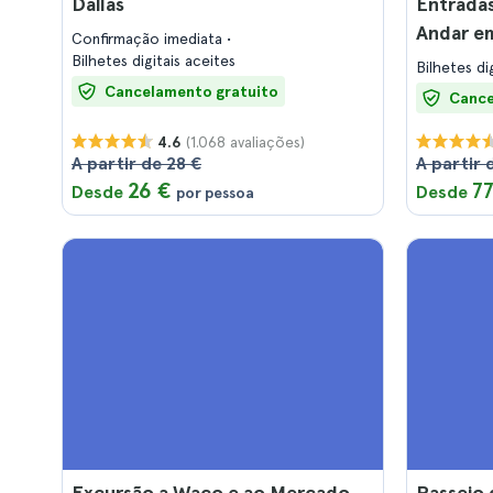
Dallas
Entradas
Andar em
Confirmação imediata
Bilhetes digitais aceites
Bilhetes di
Cancelamento gratuito
Cance
(1.068 avaliações)
4.6
A partir de 28 €
A partir 
26 €
77
Desde
Desde
por pessoa
Excursão a Waco e ao Mercado
Passeio 