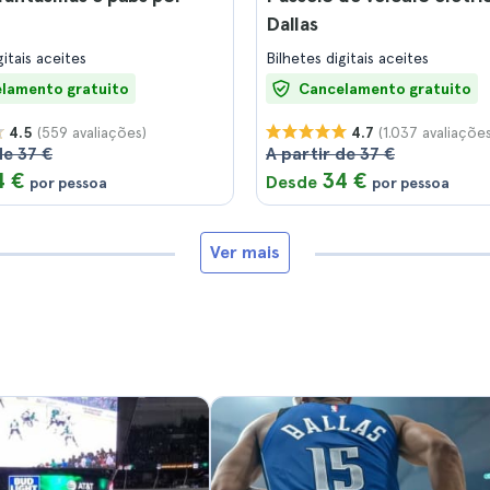
Dallas
gitais aceites
Bilhetes digitais aceites
lamento gratuito
Cancelamento gratuito
(559 avaliações)
(1.037 avaliações
4.5
4.7
de 37 €
A partir de 37 €
4 €
34 €
Desde
por pessoa
por pessoa
Ver mais