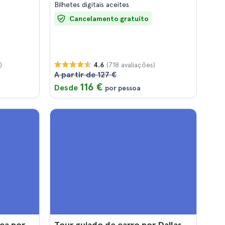
Bilhetes digitais aceites
Cancelamento gratuito
)
(718 avaliações)
4.6
A partir de 127 €
116 €
Desde
por pessoa
ica por
Tour guiado de carro por Dallas