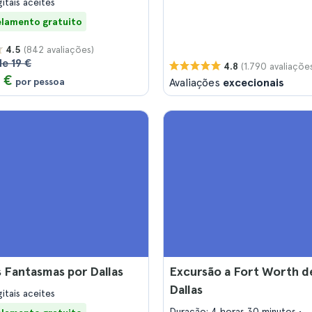
gitais aceites
lamento gratuito
(842 avaliações)
4.5
de 19 €
(1.790 avaliaçõe
4.8
 €
por pessoa
Avaliações
excecionais
 Fantasmas por Dallas
Excursão a Fort Worth d
Dallas
gitais aceites
Duração: 4 horas 30 minutos