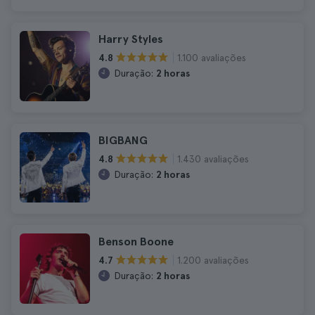
Harry Styles
1.100 avaliações
4.8
Duração:
2 horas
BIGBANG
1.430 avaliações
4.8
Duração:
2 horas
Benson Boone
1.200 avaliações
4.7
Duração:
2 horas