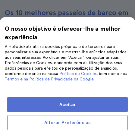
Os 10 melhores passeios de barco em
Sydney
O nosso objetivo é oferecer-lhe a melhor
experiência
Cruzeiro com jantar no porto de
Sydney
A Hellotickets utiliza cookies próprios e de terceiros para
personalizar a sua experiência e mostrar-lhe anúncios adaptados
1.100 avaliações
4.7
aos seus interesses. Ao clicar em “Aceitar” ou ajustar as suas
Duração:
2 hours 30 minutes
Preferências de Cookies, concorda com a utilização dos seus
Confirmação imediata
dados pessoais para efeitos de personalização de anúncios,
conforme descrito na nossa
Política de Cookies
, bem como nos
128 €
140 €
Termos e na Política de Privacidade da Google
.
Sem taxas escondidas
Cruzeiro em veleiro grande pelo
Aceitar
porto de Sydney
849 avaliações
4.6
Alterar Preferências
Duração:
2 hours 30 minutes
Confirmação imediata