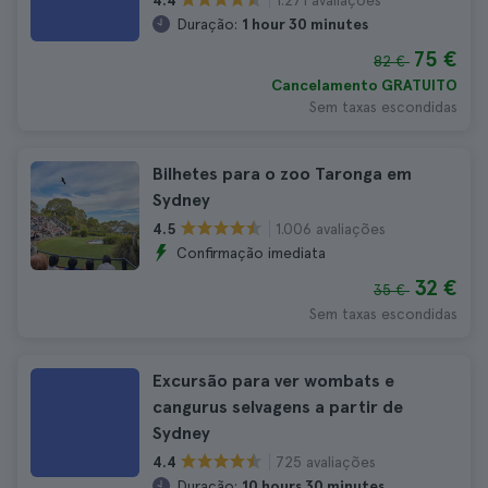
4.4
Duração:
1 hour 30 minutes
75 €
82 €
Cancelamento GRATUITO
Sem taxas escondidas
Bilhetes para o zoo Taronga em
Sydney
1.006 avaliações
4.5
Confirmação imediata
32 €
35 €
Sem taxas escondidas
Excursão para ver wombats e
cangurus selvagens a partir de
Sydney
725 avaliações
4.4
Duração:
10 hours 30 minutes