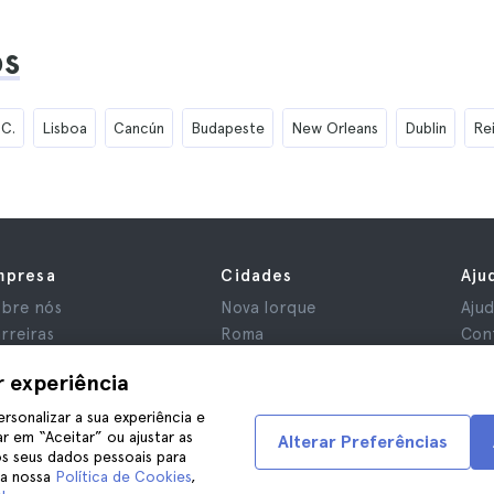
os
.C.
Lisboa
Cancún
Budapeste
New Orleans
Dublin
Re
mpresa
Cidades
Aju
bre nós
Nova Iorque
Aju
rreiras
Roma
Con
iliados
Paris
r experiência
aliações
Londres
ivacidade
Granada
ersonalizar a sua experiência e
r em “Aceitar” ou ajustar as
rmos e Condições
Cracóvia
Alterar Preferências
s seus dados pessoais para
iso Legal
Tenerife
na nossa
Política de Cookies
,
okies