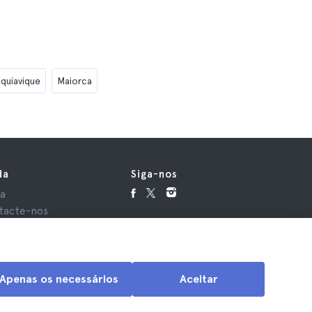
iquiavique
Maiorca
da
Siga-nos
da
tacte-nos
Apenas os necessários
Aceitar