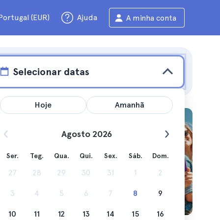
Portugal (EUR)
Ajuda
A minha conta
Selecionar datas
Hoje
Amanhã
Agosto 2026
Ser.
Teg.
Qua.
Qui.
Sex.
Sáb.
Dom.
27
28
29
30
31
1
2
e fazer
3
4
5
6
7
8
9
10
11
12
13
14
15
16