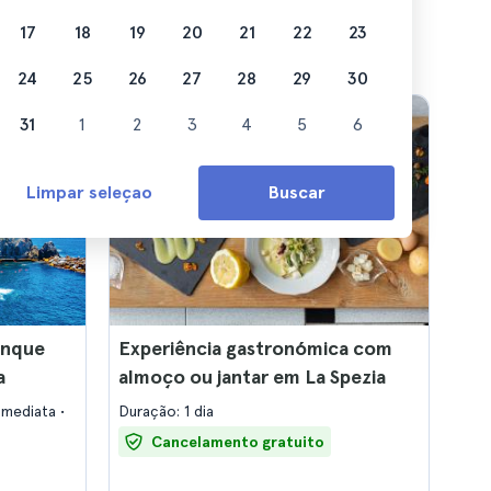
17
18
19
20
21
22
23
24
25
26
27
28
29
30
31
1
2
3
4
5
6
Limpar seleçao
Buscar
inque
Experiência gastronómica com
a
almoço ou jantar em La Spezia
imediata
Duração: 1 dia
Cancelamento gratuito