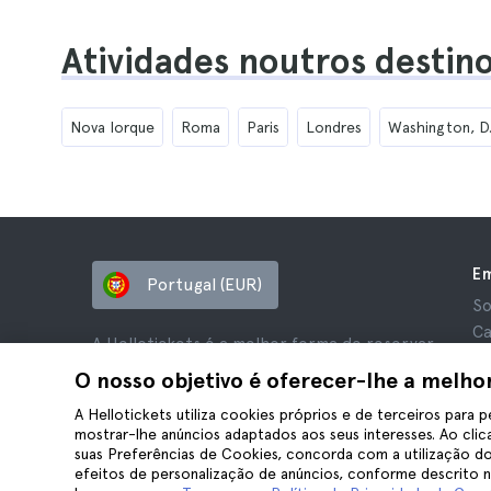
Atividades noutros destin
Nova Iorque
Roma
Paris
Londres
Washington, D
E
Portugal (EUR)
So
Ca
A Hellotickets é a melhor forma de reservar
Af
tours e atividades em todo o mundo.
O nosso objetivo é oferecer-lhe a melho
Av
© Hello Ticket, SL.
Pr
A Hellotickets utiliza cookies próprios e de terceiros para p
mostrar-lhe anúncios adaptados aos seus interesses. Ao clica
Te
suas Preferências de Cookies, concorda com a utilização do
Av
efeitos de personalização de anúncios, conforme descrito 
Co