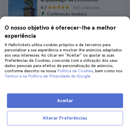
503 avaliações
4.7
Confirmação imediata
34 €
37 €
O nosso objetivo é oferecer-lhe a melhor
Cancelamento GRATUITO
experiência
Sem taxas escondidas
A Hellotickets utiliza cookies próprios e de terceiros para
personalizar a sua experiência e mostrar-lhe anúncios adaptados
Passe All-Inclusive Go City de
aos seus interesses. Ao clicar em “Aceitar” ou ajustar as suas
Preferências de Cookies, concorda com a utilização dos seus
Estocolmo
dados pessoais para efeitos de personalização de anúncios,
541 avaliações
4.5
conforme descrito na nossa
Política de Cookies
, bem como nos
Termos e na Política de Privacidade da Google
.
87 €
Sem taxas escondidas
Aceitar
Bilhetes para o Fotografiska em
Estocolmo
420 avaliações
4.6
Alterar Preferências
Confirmação imediata