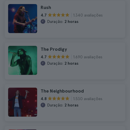
Rush
1.340 avaliações
4.7
Duração:
2 horas
The Prodigy
1.690 avaliações
4.7
Duração:
2 horas
The Neighbourhood
1.530 avaliações
4.8
Duração:
2 horas