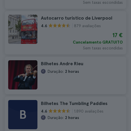
Sem taxas escondidas
Autocarro turístico de Liverpool
879 avaliações
4.6
17 €
Cancelamento GRATUITO
Sem taxas escondidas
Bilhetes Andre Rieu
Duração:
2 horas
Bilhetes The Tumbling Paddies
B
1.890 avaliações
4.6
Duração:
2 horas