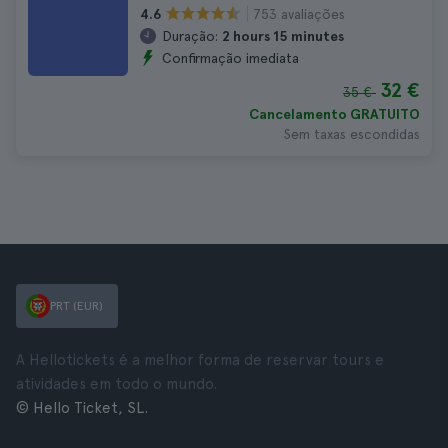
753 avaliações
4.6
Duração:
2 hours 15 minutes
Confirmação imediata
32 €
35 €
Cancelamento GRATUITO
Sem taxas escondidas
PRT (EUR)
A Hellotickets é a melhor forma de reservar tours e
atividades em todo o mundo.
© Hello Ticket, SL.