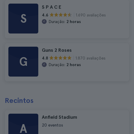
S P A C E
S
1.690 avaliações
4.6
Duração:
2 horas
Guns 2 Roses
G
1.870 avaliações
4.8
Duração:
2 horas
Recintos
Anfield Stadium
A
20 eventos