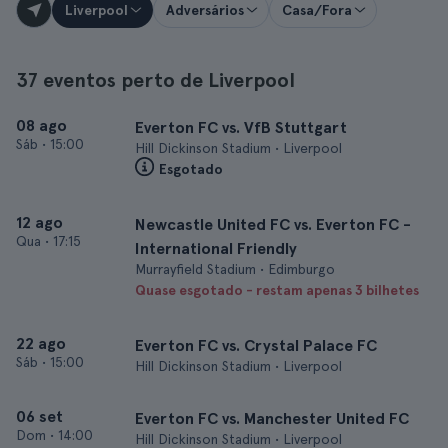
Liverpool
Adversários
Casa/Fora
37 eventos perto de Liverpool
08 ago
Everton FC vs. VfB Stuttgart
Sáb
•
15:00
Hill Dickinson Stadium • Liverpool
Esgotado
12 ago
Newcastle United FC vs. Everton FC -
Qua
•
17:15
International Friendly
Murrayfield Stadium • Edimburgo
Quase esgotado - restam apenas 3 bilhetes
22 ago
Everton FC vs. Crystal Palace FC
Sáb
•
15:00
Hill Dickinson Stadium • Liverpool
06 set
Everton FC vs. Manchester United FC
Dom
•
14:00
Hill Dickinson Stadium • Liverpool