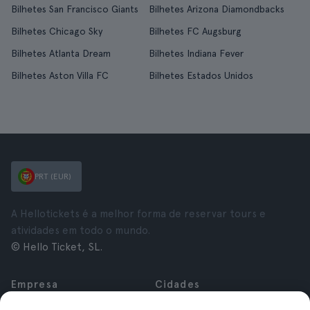
Bilhetes San Francisco Giants
Bilhetes Arizona Diamondbacks
Bilhetes Chicago Sky
Bilhetes FC Augsburg
Bilhetes Atlanta Dream
Bilhetes Indiana Fever
Bilhetes Aston Villa FC
Bilhetes Estados Unidos
PRT (EUR)
A Hellotickets é a melhor forma de reservar tours e
atividades em todo o mundo.
© Hello Ticket, SL.
Empresa
Cidades
Sobre nós
Nova Iorque