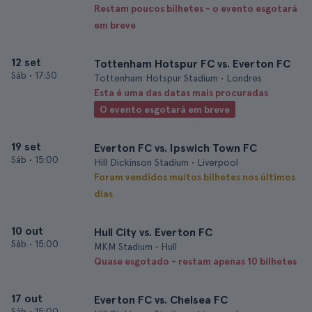
Restam poucos bilhetes - o evento esgotará
em breve
12 set
Tottenham Hotspur FC vs. Everton FC
Sáb
•
17:30
Tottenham Hotspur Stadium • Londres
Esta é uma das datas mais procuradas
O evento esgotará em breve
19 set
Everton FC vs. Ipswich Town FC
Sáb
•
15:00
Hill Dickinson Stadium • Liverpool
Foram vendidos muitos bilhetes nos últimos
dias
10 out
Hull City vs. Everton FC
Sáb
•
15:00
MKM Stadium • Hull
Quase esgotado - restam apenas 10 bilhetes
17 out
Everton FC vs. Chelsea FC
Sáb
•
15:00