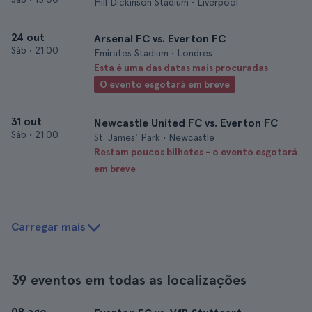
Hill Dickinson Stadium • Liverpool
24 out
Arsenal FC vs. Everton FC
Sáb
•
21:00
Emirates Stadium • Londres
Esta é uma das datas mais procuradas
O evento esgotará em breve
31 out
Newcastle United FC vs. Everton FC
Sáb
•
21:00
St. James' Park • Newcastle
Restam poucos bilhetes - o evento esgotará
em breve
Carregar mais
39 eventos em todas as localizações
08 ago