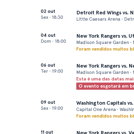
02 out
Detroit Red Wings vs. 
Sex
•
18:30
Little Caesars Arena • Detr
04 out
New York Rangers vs. 
Dom
•
18:00
Madison Square Garden • 
Foram vendidos muitos bi
06 out
New York Rangers vs. N
Ter
•
19:00
Madison Square Garden • 
Esta é uma das datas ma
O evento esgotará em b
09 out
Washington Capitals vs
Sex
•
19:00
Capital One Arena • Washin
Foram vendidos muitos bi
11 out
New York Rangers vs. V