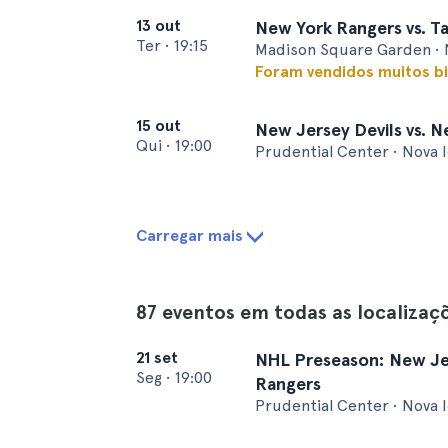
13 out
New York Rangers vs. T
Ter
•
19:15
Madison Square Garden • 
Foram vendidos muitos bi
15 out
New Jersey Devils vs. 
Qui
•
19:00
Prudential Center • Nova 
Carregar mais
87 eventos em todas as localizaç
21 set
NHL Preseason: New Jer
Seg
•
19:00
Rangers
Prudential Center • Nova 