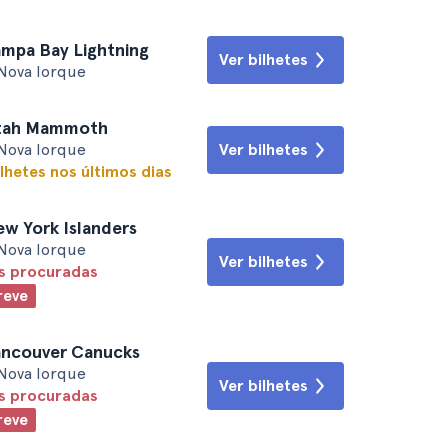
ampa Bay Lightning
Ver bilhetes
Nova Iorque
Utah Mammoth
Nova Iorque
Ver bilhetes
lhetes nos últimos dias
ew York Islanders
Nova Iorque
Ver bilhetes
is procuradas
reve
ancouver Canucks
Nova Iorque
Ver bilhetes
is procuradas
reve