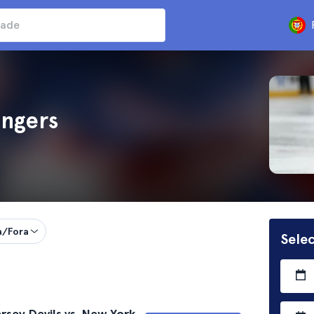
angers
a/Fora
Sele
sey Devils vs. New York