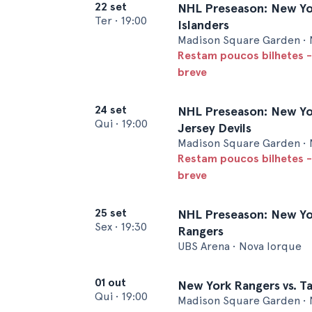
22 set
NHL Preseason: New Yor
Ter
•
19:00
Islanders
Madison Square Garden • 
Restam poucos bilhetes -
breve
24 set
NHL Preseason: New Yo
Qui
•
19:00
Jersey Devils
Madison Square Garden • 
Restam poucos bilhetes -
breve
25 set
NHL Preseason: New Yor
Sex
•
19:30
Rangers
UBS Arena • Nova Iorque
01 out
New York Rangers vs. T
Qui
•
19:00
Madison Square Garden • 