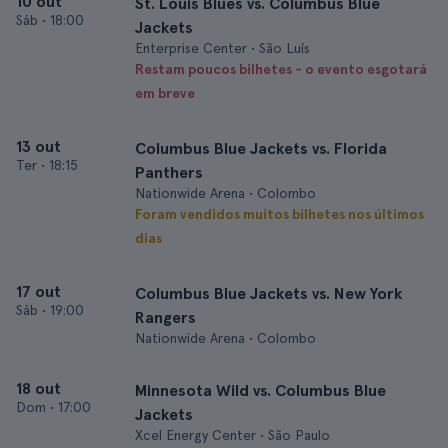
10 out
St. Louis Blues vs. Columbus Blue
Sáb
•
18:00
Jackets
Enterprise Center • São Luís
Restam poucos bilhetes - o evento esgotará
em breve
13 out
Columbus Blue Jackets vs. Florida
Ter
•
18:15
Panthers
Nationwide Arena • Colombo
Foram vendidos muitos bilhetes nos últimos
dias
17 out
Columbus Blue Jackets vs. New York
Sáb
•
19:00
Rangers
Nationwide Arena • Colombo
18 out
Minnesota Wild vs. Columbus Blue
Dom
•
17:00
Jackets
Xcel Energy Center • São Paulo