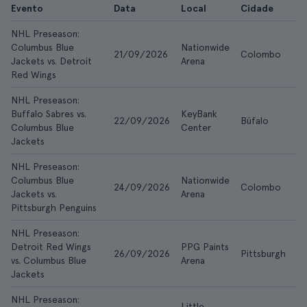
Evento
Data
Local
Cidade
D
NHL Preseason:
Columbus Blue
Nationwide
21/09/2026
Colombo
4 
Jackets vs. Detroit
Arena
Red Wings
NHL Preseason:
Buffalo Sabres vs.
KeyBank
22/09/2026
Búfalo
7 
Columbus Blue
Center
Jackets
NHL Preseason:
Columbus Blue
Nationwide
24/09/2026
Colombo
4 
Jackets vs.
Arena
Pittsburgh Penguins
NHL Preseason:
Detroit Red Wings
PPG Paints
26/09/2026
Pittsburgh
11
vs. Columbus Blue
Arena
Jackets
NHL Preseason:
Little