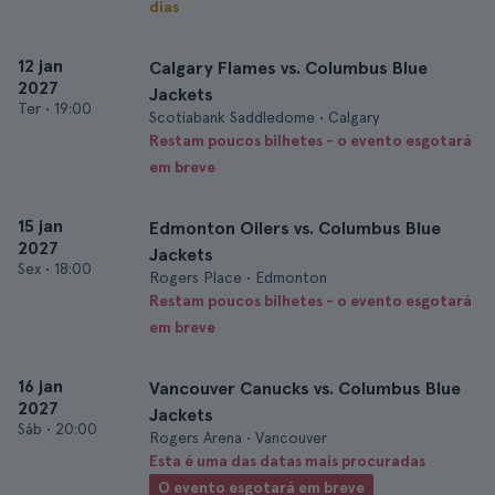
dias
12 jan
Calgary Flames vs. Columbus Blue
2027
Jackets
Ter
•
19:00
Scotiabank Saddledome • Calgary
Restam poucos bilhetes - o evento esgotará
em breve
15 jan
Edmonton Oilers vs. Columbus Blue
2027
Jackets
Sex
•
18:00
Rogers Place • Edmonton
Restam poucos bilhetes - o evento esgotará
em breve
16 jan
Vancouver Canucks vs. Columbus Blue
2027
Jackets
Sáb
•
20:00
Rogers Arena • Vancouver
Esta é uma das datas mais procuradas
O evento esgotará em breve