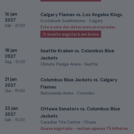
16 jan
Calgary Flames vs. Los Angeles Kings
2027
Scotiabank Saddledome • Calgary
Sáb
•
21:00
Esta é uma das datas mais procuradas
O evento esgotará em breve
18 jan
Seattle Kraken vs. Columbus Blue
2027
Jackets
Seg
•
13:00
Climate Pledge Arena • Seattle
21 jan
Columbus Blue Jackets vs. Calgary
2027
Flames
Qui
•
19:00
Nationwide Arena • Colombo
23 jan
Ottawa Senators vs. Columbus Blue
2027
Jackets
Sáb
•
15:30
Canadian Tire Centre • Otawa
Quase esgotado - restam apenas 75 bilhetes