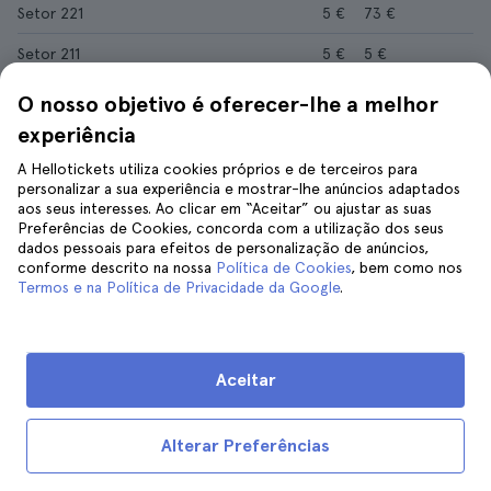
Setor 221
5 €
73 €
Setor 211
5 €
5 €
Setor 213
5 €
5 €
O nosso objetivo é oferecer-lhe a melhor
experiência
Setor 210
5 €
5 €
A Hellotickets utiliza cookies próprios e de terceiros para
Setor 207
5 €
5 €
personalizar a sua experiência e mostrar-lhe anúncios adaptados
aos seus interesses. Ao clicar em “Aceitar” ou ajustar as suas
Preferências de Cookies, concorda com a utilização dos seus
dados pessoais para efeitos de personalização de anúncios,
conforme descrito na nossa
Política de Cookies
, bem como nos
Mais eventos desportivos
Termos e na Política de Privacidade da Google
.
Bilhetes Miami Heat
Bilhetes New York Rangers
Bilhetes New York Yankees
Bilhetes Arsenal FC
Aceitar
Bilhetes FC Barcelona
Bilhetes PSG Paris Saint-Germain FC
Bilhetes Liverpool FC
Bilhetes FC Inter Milan
Alterar Preferências
Bilhetes Pittsburgh Steelers
Bilhetes França Rugby