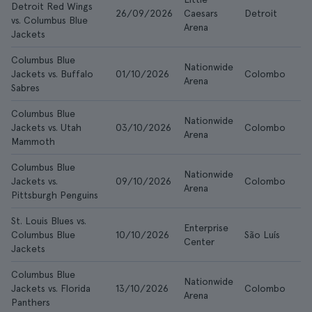
Detroit Red Wings
26/09/2026
Caesars
Detroit
11
vs. Columbus Blue
Arena
Jackets
Columbus Blue
Nationwide
Jackets vs. Buffalo
01/10/2026
Colombo
41
Arena
Sabres
Columbus Blue
Nationwide
Jackets vs. Utah
03/10/2026
Colombo
22
Arena
Mammoth
Columbus Blue
Nationwide
Jackets vs.
09/10/2026
Colombo
27
Arena
Pittsburgh Penguins
St. Louis Blues vs.
Enterprise
Columbus Blue
10/10/2026
São Luís
33
Center
Jackets
Columbus Blue
Nationwide
Jackets vs. Florida
13/10/2026
Colombo
13
Arena
Panthers