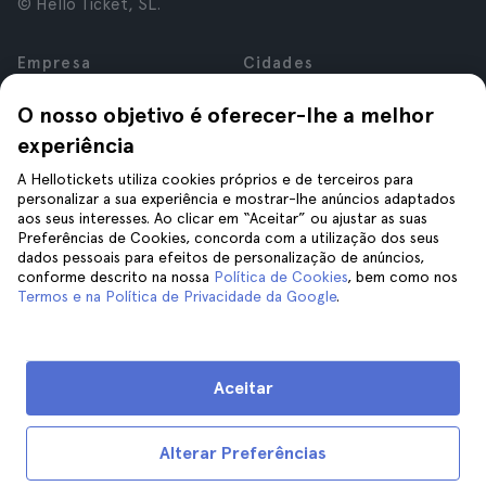
© Hello Ticket, SL.
Empresa
Cidades
Sobre nós
Nova Iorque
O nosso objetivo é oferecer-lhe a melhor
Carreiras
Roma
experiência
Afiliados
Paris
Avaliações
Londres
A Hellotickets utiliza cookies próprios e de terceiros para
Privacidade
Granada
personalizar a sua experiência e mostrar-lhe anúncios adaptados
aos seus interesses. Ao clicar em “Aceitar” ou ajustar as suas
Termos e Condições
Cracóvia
Preferências de Cookies, concorda com a utilização dos seus
Aviso Legal
Tenerife
dados pessoais para efeitos de personalização de anúncios,
Cookies
conforme descrito na nossa
Política de Cookies
, bem como nos
Termos e na Política de Privacidade da Google
.
Ajuda
Siga-nos
Ajuda
Aceitar
Contacte-nos
Alterar Preferências