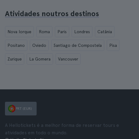
Atividades noutros destinos
Nova Iorque
Roma
Paris
Londres
Catânia
Positano
Oviedo
Santiago de Compostela
Pisa
Zurique
La Gomera
Vancouver
PRT (EUR)
A Hellotickets é a melhor forma de reservar tours e
atividades em todo o mundo.