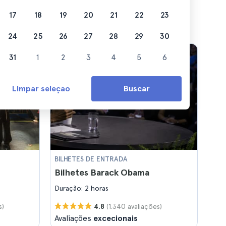
17
18
19
20
21
22
23
24
25
26
27
28
29
30
31
1
2
3
4
5
6
Limpar seleçao
Buscar
BILHETES DE ENTRADA
Bilhetes Barack Obama
Duração: 2 horas
s)
(1.340 avaliações)
4.8
Avaliações
excecionais