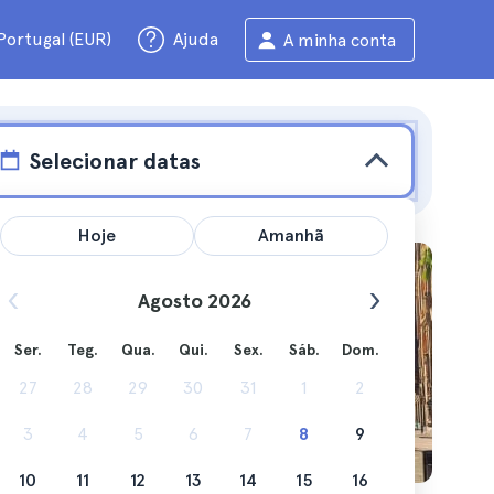
Portugal (EUR)
Ajuda
A minha conta
Selecionar datas
Hoje
Amanhã
sas
Agosto 2026
Ser.
Teg.
Qua.
Qui.
Sex.
Sáb.
Dom.
27
28
29
30
31
1
2
pode
3
4
5
6
7
8
9
10
11
12
13
14
15
16