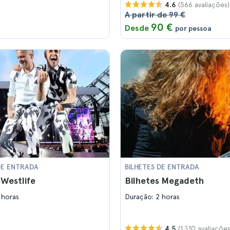
(566 avaliações)
4.6
A partir de 99 €
90 €
Desde
por pessoa
DE ENTRADA
BILHETES DE ENTRADA
 Westlife
Bilhetes Megadeth
 horas
Duração: 2 horas
(1.310 avaliações
4.5