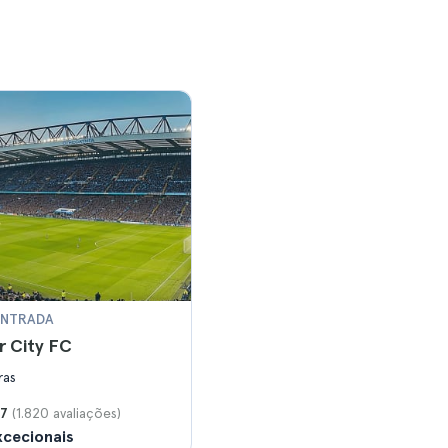
 ENTRADA
 City FC
ras
(1.820 avaliações)
.7
cecionais