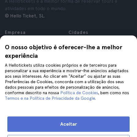
A Hellotickets é a melhor forma de reservar tours e
atividades em todo o mundo.
© Hello Ticket, SL.
Empresa
Cidades
Sobre nós
Nova Iorque
O nosso objetivo é oferecer-lhe a melhor
Carreiras
Roma
experiência
Afiliados
Paris
Avaliações
Londres
A Hellotickets utiliza cookies próprios e de terceiros para
Privacidade
Granada
personalizar a sua experiência e mostrar-lhe anúncios adaptados
aos seus interesses. Ao clicar em “Aceitar” ou ajustar as suas
Termos e Condições
Cracóvia
Preferências de Cookies, concorda com a utilização dos seus
Aviso Legal
Tenerife
dados pessoais para efeitos de personalização de anúncios,
Cookies
conforme descrito na nossa
Política de Cookies
, bem como nos
Termos e na Política de Privacidade da Google
.
Ajuda
Siga-nos
Ajuda
Aceitar
Contacte-nos