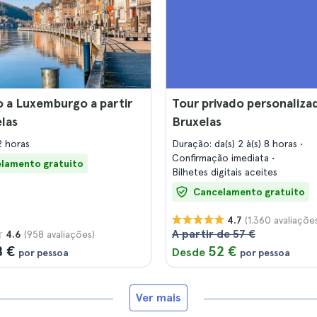
 a Luxemburgo a partir
Tour privado personaliza
las
Bruxelas
2 horas
Duração: da(s) 2 à(s) 8 horas
Confirmação imediata
lamento gratuito
Bilhetes digitais aceites
Cancelamento gratuito
(1.360 avaliaçõe
4.7
A partir de 57 €
(958 avaliações)
4.6
8 €
52 €
Desde
por pessoa
por pessoa
Ver mais