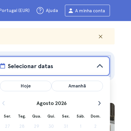
Portugal (EUR)
Ajuda
A minha conta
Selecionar datas
Hoje
Amanhã
Agosto 2026
Ser.
Teg.
Qua.
Qui.
Sex.
Sáb.
Dom.
s e
27
28
29
30
31
1
2