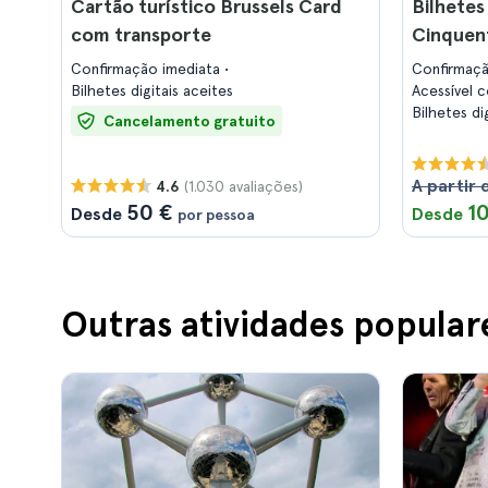
Cartão turístico Brussels Card
Bilhetes
com transporte
Cinquent
Confirmação imediata
Confirmaç
Bilhetes digitais aceites
Acessível 
Bilhetes di
Cancelamento gratuito
A partir d
(1.030 avaliações)
4.6
50 €
1
Desde
Desde
por pessoa
Outras atividades popular