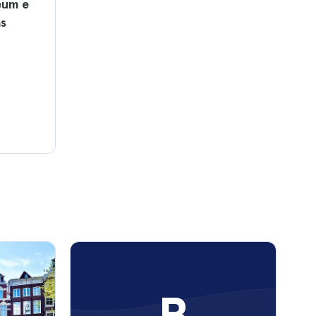
eum e
as