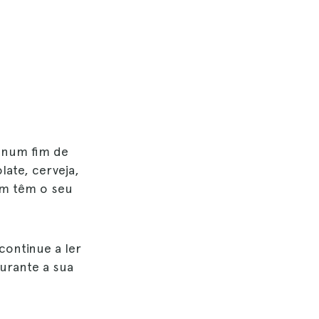
a num fim de
late, cerveja,
ém têm o seu
continue a ler
urante a sua