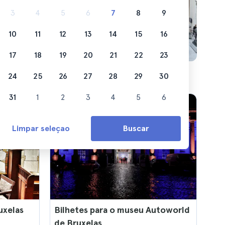
lguns dos
3
4
5
6
7
8
9
10
11
12
13
14
15
16
17
18
19
20
21
22
23
24
25
26
27
28
29
30
31
1
2
3
4
5
6
Limpar seleçao
Buscar
uxelas
Bilhetes para o museu Autoworld
de Bruxelas