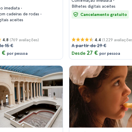
Confirmação imediata
Bilhetes digitais aceites
ão imediata
com cadeiras de rodas
Cancelamento gratuito
gitais aceites
(769 avaliações)
(1.229 avaliaçõe
4.8
4.4
de 15 €
A partir de 29 €
 €
27 €
Desde
por pessoa
por pessoa