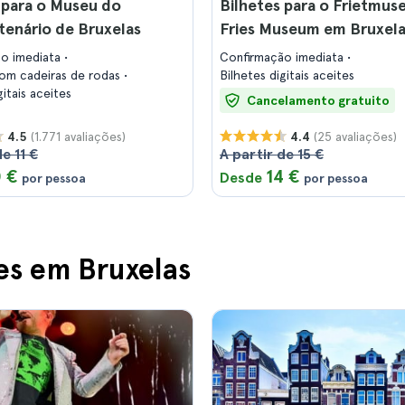
 para o Museu do
Bilhetes para o Frietmus
enário de Bruxelas
Fries Museum em Bruxel
ão imediata
Confirmação imediata
com cadeiras de rodas
Bilhetes digitais aceites
gitais aceites
Cancelamento gratuito
(1.771 avaliações)
(25 avaliações)
4.5
4.4
e 11 €
A partir de 15 €
0 €
14 €
Desde
por pessoa
por pessoa
es em Bruxelas