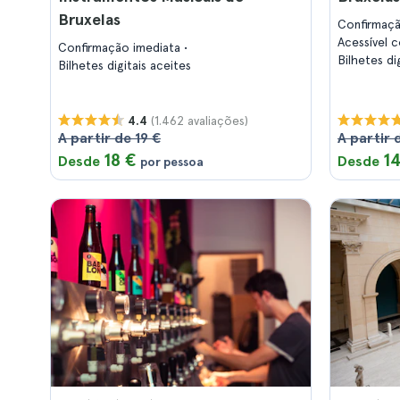
Bruxelas
Confirmaç
Acessível 
Confirmação imediata
Bilhetes di
Bilhetes digitais aceites
(1.462 avaliações)
4.4
A partir de 19 €
A partir 
18 €
14
Desde
Desde
por pessoa