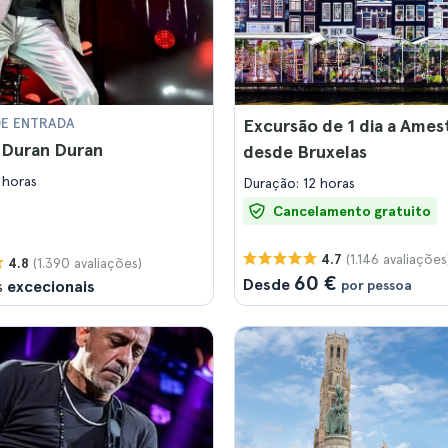
DE ENTRADA
Excursão de 1 dia a Ame
 Duran Duran
desde Bruxelas
 horas
Duração: 12 horas
Cancelamento gratuito
(1.146 avaliações
4.7
(1.390 avaliações)
4.8
60 €
Desde
s
excecionais
por pessoa