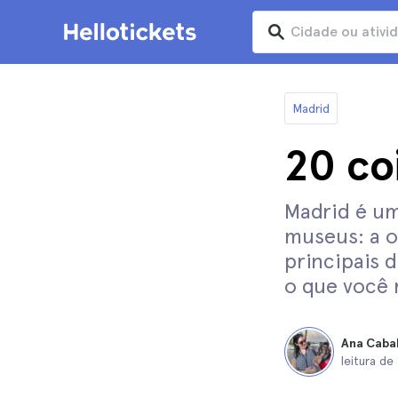
Madrid
20 co
Madrid é u
museus: a of
principais 
o que você
Ana Caba
leitura de