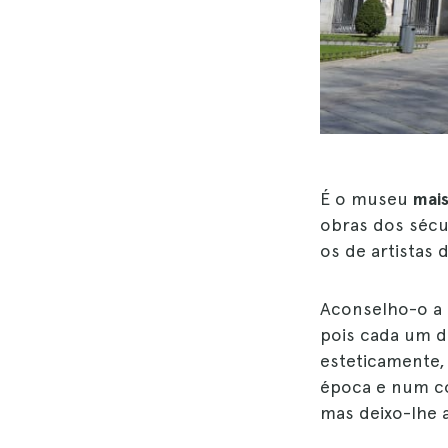
É o museu
mai
obras dos sécu
os de artistas 
Aconselho-o a c
pois cada um d
esteticamente
época e num co
mas deixo-lhe 