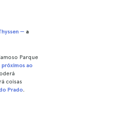
 Thyssen —
a
o famoso Parque
s próximos ao
poderá
rá coisas
do Prado
.