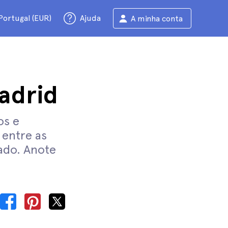
Portugal (EUR)
Ajuda
A minha conta
adrid
os e
 entre as
iado. Anote