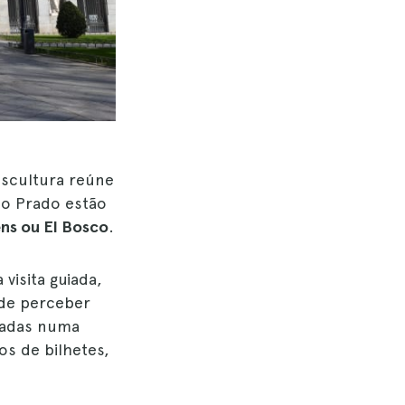
escultura reúne
o Prado estão
ens ou El Bosco
.
visita guiada,
ode perceber
radas numa
s de bilhetes,