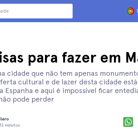
isas para fazer em M
ma cidade que não tem apenas monument
erta cultural e de lazer desta cidade está
da Espanha e aqui é impossível ficar ented
 não pode perder
llero
 13 minutos