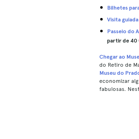
Bilhetes pa
Visita guiad
Passeio do A
partir de
40
Chegar ao Mus
do Retiro de M
Museu do Prad
economizar alg
fabulosas. Nes