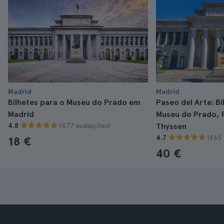
Madrid
Madrid
Bilhetes para o Museu do Prado em
Paseo del Arte: Bi
Madrid
Museu do Prado, R
(477 avaliações)
4.8
Thyssen
(665 
4.7
18 €
40 €