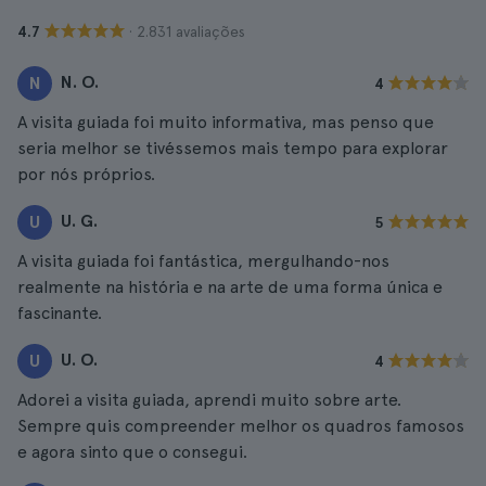
· 2.831 avaliações
4.7
N. O.
N
4
A visita guiada foi muito informativa, mas penso que
seria melhor se tivéssemos mais tempo para explorar
por nós próprios.
U. G.
U
5
A visita guiada foi fantástica, mergulhando-nos
realmente na história e na arte de uma forma única e
fascinante.
U. O.
U
4
Adorei a visita guiada, aprendi muito sobre arte.
Sempre quis compreender melhor os quadros famosos
e agora sinto que o consegui.