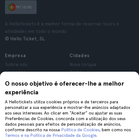
PRT (EUR)
A Hellotickets é a melhor forma de reservar tours e
atividades em todo o mundo.
© Hello Ticket, SL.
Empresa
Cidades
Sobre nós
Nova Iorque
Carreiras
Roma
Afiliados
Paris
O nosso objetivo é oferecer-lhe a melhor
Avaliações
Londres
experiência
Privacidade
Granada
Termos e Condições
Cracóvia
A Hellotickets utiliza cookies próprios e de terceiros para
personalizar a sua experiência e mostrar-lhe anúncios adaptados
Aviso Legal
Tenerife
aos seus interesses. Ao clicar em “Aceitar” ou ajustar as suas
Cookies
Preferências de Cookies, concorda com a utilização dos seus
dados pessoais para efeitos de personalização de anúncios,
conforme descrito na nossa
Política de Cookies
, bem como nos
Ajuda
Siga-nos
Termos e na Política de Privacidade da Google
.