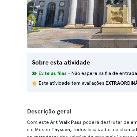
Sobre esta atividade
Evite as filas
- Não espere na fila de entrada
Esta atividade tem avaliações
EXTRAORDIN
Descrição geral
Com este
Art Walk Pass
poderá desfrutar de
ent
e o Museu
Thyssen,
todos localizados no chamad
os corredores das galerias de arte mais ilustres