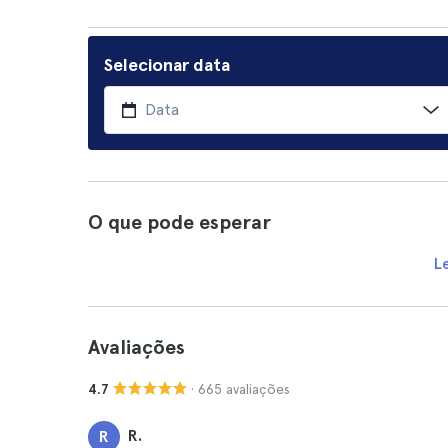
Selecionar data
O que pode esperar
L
Avaliações
· 665 avaliações
4.7
R.
R