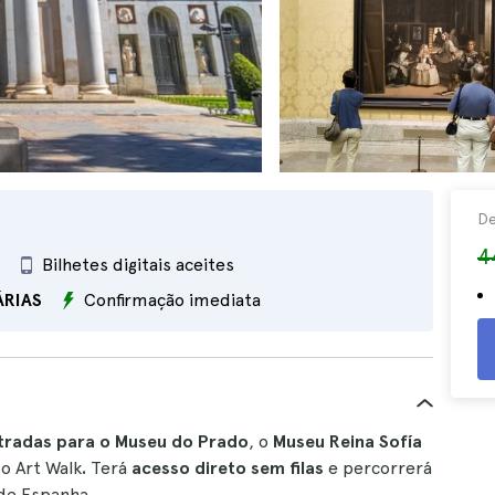
D
4
Bilhetes digitais aceites
ÁRIAS
Confirmação imediata
radas para o Museu do Prado
, o
Museu
Reina Sofía
o Art Walk
.
Terá
acesso direto sem filas
e percorrerá
 de Espanha.