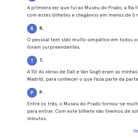
A primeira vez que fui ao Museu do Prado, a fila 
com estes bilhetes e chegámos em menos de 5 
R.
R
O pessoal tem sido muito simpático em todos os 
foram surpreendentes.
T.
T
A 10! As obras de Dalí e Van Gogh eram as minhas
Madrid, para conhecer o que fazia parte da part
P.
P
Entre os três, o Museu do Prado tornou-se muito 
para entrar. Com este bilhete não tivemos de s
minutos.
V