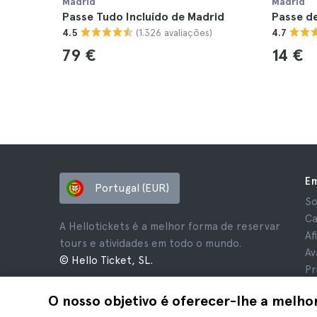
Madrid
Madrid
Passe Tudo Incluído de Madrid
Passe de
(1.326 avaliações)
4.5
4.7
79 €
14 €
E
Portugal (EUR)
So
Ca
A Hellotickets é a melhor forma de reservar
Af
tours e atividades em todo o mundo.
Av
© Hello Ticket, SL.
Pr
Te
O nosso objetivo é oferecer-lhe a melho
Av