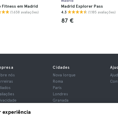
Madrid
 Fitness em Madrid
Madrid Explorer Pass
(1.658 avaliações)
(1.185 avaliações)
4.3
87 €
mpresa
Cidades
Aju
bre nós
Nova Iorque
Aju
rreiras
Roma
Con
iliados
Paris
aliações
Londres
ivacidade
Granada
rmos e Condições
Cracóvia
r experiência
iso Legal
Tenerife