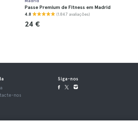
Madrid
Madrid
Passe Premium de Fitness em Madrid
Madrid Es
(1.847 avaliações)
4.8
atrações 
4.6
24 €
59 €
da
Siga-nos
da
tacte-nos