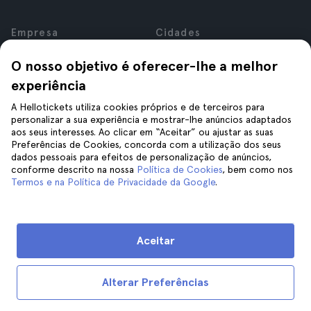
Empresa
Cidades
Sobre nós
Nova Iorque
O nosso objetivo é oferecer-lhe a melhor
Carreiras
Roma
experiência
Afiliados
Paris
Avaliações
Londres
A Hellotickets utiliza cookies próprios e de terceiros para
Privacidade
Granada
personalizar a sua experiência e mostrar-lhe anúncios adaptados
aos seus interesses. Ao clicar em “Aceitar” ou ajustar as suas
Termos e Condições
Cracóvia
Preferências de Cookies, concorda com a utilização dos seus
Aviso Legal
Tenerife
dados pessoais para efeitos de personalização de anúncios,
Cookies
conforme descrito na nossa
Política de Cookies
, bem como nos
Termos e na Política de Privacidade da Google
.
Ajuda
Siga-nos
Ajuda
Aceitar
Contacte-nos
Alterar Preferências