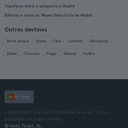
Transferes entre o aeroporto e Madrid
Bilhetes e visitas ao Museu Reina Sofía de Madrid
Outros destinos
Nova Iorque
Roma
Paris
Londres
Barcelona
Dubai
Cracóvia
Praga
Veneza
Sevilha
PRT (EUR)
A Hellotickets é a melhor forma de reservar tours e
atividades em todo o mundo.
© Hello Ticket, SL.