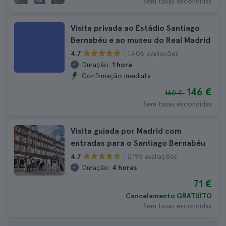
Sem taxas escondidas
Visita privada ao Estádio Santiago
Bernabéu e ao museu do Real Madrid
1.406 avaliações
4.7
Duração:
1 hora
Confirmação imediata
146 €
160 €
Sem taxas escondidas
Visita guiada por Madrid com
entradas para o Santiago Bernabéu
2.195 avaliações
4.7
Duração:
4 horas
71 €
Cancelamento GRATUITO
Sem taxas escondidas