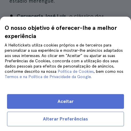
estádio merengue.
Cervecería José Luis
, o clássico dos
clássicos. Os madridistas vão a este bar
O nosso objetivo é oferecer-lhe a melhor
para tomar umas cervejas antes do jogo
experiência
(Paseo de la Habana 4).
A Hellotickets utiliza cookies próprios e de terceiros para
personalizar a sua experiência e mostrar-lhe anúncios adaptados
New York Burger
, o paraíso dos
aos seus interesses. Ao clicar em “Aceitar” ou ajustar as suas
Preferências de Cookies, concorda com a utilização dos seus
carnívoros. A sua especialidade é a
dados pessoais para efeitos de personalização de anúncios,
cozedura com fumo a baixa temperatura.
conforme descrito na nossa
Política de Cookies
, bem como nos
Termos e na Política de Privacidade da Google
.
Se não lhe apetecer um hambúrguer,
pode optar por um ribeye (corte de
lombo) ou uma costela de Black Angus
Aceitar
(Paseo de la Castellana 89).
Materia Prima
, um restaurante de
Alterar Preferências
mercado a poucos metros do estádio. As