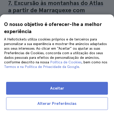
7. Excursão às montanhas do Atlas
a partir de Marraquexe com
caminhada pelo Monte Toubkal
O nosso objetivo é oferecer-lhe a melhor
experiência
A Hellotickets utiliza cookies próprios e de terceiros para
personalizar a sua experiência e mostrar-lhe anúncios adaptados
aos seus interesses. Ao clicar em “Aceitar” ou ajustar as suas
Preferências de Cookies, concorda com a utilização dos seus
dados pessoais para efeitos de personalização de anúncios,
conforme descrito na nossa
Política de Cookies
, bem como nos
Termos e na Política de Privacidade da Google
.
Aceitar
Alterar Preferências
Fazendo trekking| © Midjourney - Joaquín Montaño