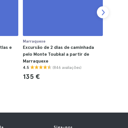
Marraquexe
Marraquex
tlas e
Excursão de 2 dias de caminhada
Viagem de
pelo Monte Toubkal a partir de
Zagora a
Marraquexe
passeio 
(846 avaliações)
4.5
Atlas
4.8
135 €
81 €
da
Siga-nos