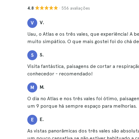
· 556 avaliações
4.8
V.
V
Uau, o Atlas e os três vales, que experiência! A b
muito simpático. O que mais gostei foi do chá d
S.
S
Visita fantástica, paisagens de cortar a respiraçã
conhecedor - recomendado!
M.
M
O dia no Atlas e nos três vales foi ótimo, paisag
um 9 porque há sempre espaço para melhorias.
E.
E
As vistas panorâmicas dos três vales são absol
um pouco cansativa se não estiver habituado a 