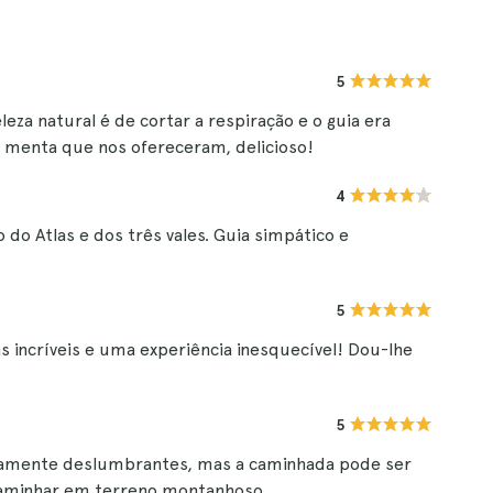
5
eleza natural é de cortar a respiração e o guia era
e menta que nos ofereceram, delicioso!
4
o do Atlas e dos três vales. Guia simpático e
5
ens incríveis e uma experiência inesquecível! Dou-lhe
5
utamente deslumbrantes, mas a caminhada pode ser
caminhar em terreno montanhoso.