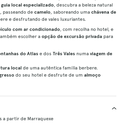
guia local especializado
, descubra a beleza natural
s, passeando de
camelo
, saboreando uma
chávena de
re e desfrutando de vales luxuriantes.
eículo com ar condicionado
, com recolha no hotel, e
 também escolher a
opção de excursão privada
para
ntanhas do Atlas
e dos
Três Vales
numa
viagem de
tura local
de uma autêntica família berbere.
gresso
do seu hotel e desfrute de um
almoço
es a partir de Marraquexe