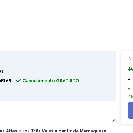
D
1
as
ÁRIAS
Cancelamento GRATUITO
re
as Atlas
e aos
Três Vales a partir de Marraquexe
.