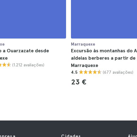
xe
Marraquexe
o a Ouarzazate desde
Excursão às montanhas do A
exe
aldeias berberes a partir de
(1.212 avaliações)
Marraquexe
(677 avaliações)
4.5
23 €
mpresa
Cidades
Aju