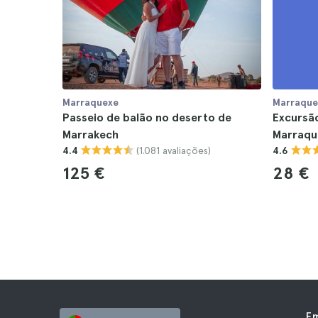
Marraquexe
Marraque
Passeio de balão no deserto de
Excursã
Marrakech
Marraqu
(1.081 avaliações)
4.4
4.6
125 €
28 €
E