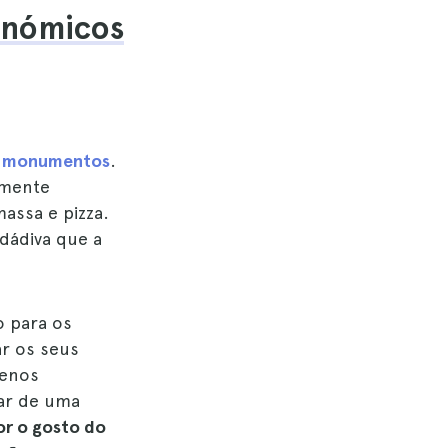
onómicos
 e monumentos
.
lmente
assa e pizza.
dádiva que a
o para os
ar os seus
menos
tar de uma
for o gosto do