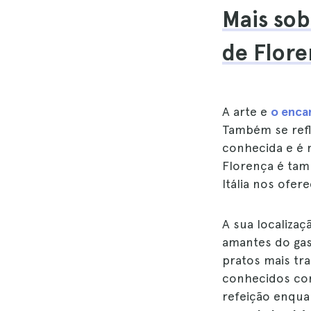
Mais sob
de Flore
A arte e
o enca
Também se refl
conhecida e é 
Florença é tam
Itália nos ofe
A sua localizaç
amantes do gas
pratos mais tr
conhecidos com
refeição enqua