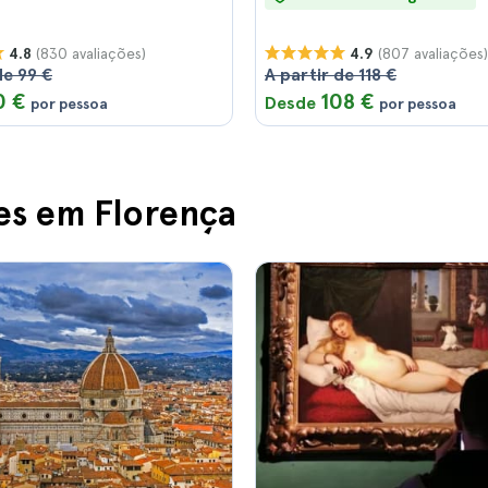
(830 avaliações)
(807 avaliações)
4.8
4.9
de 99 €
A partir de 118 €
0 €
108 €
Desde
por pessoa
por pessoa
es em Florença