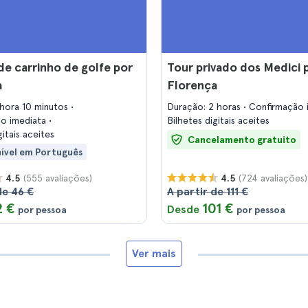
de carrinho de golfe por
Tour privado dos Medici 
a
Florença
 hora 10 minutos
Duração: 2 horas
Confirmação 
ão imediata
Bilhetes digitais aceites
gitais aceites
Cancelamento gratuito
nível em Português
(555 avaliações)
(724 avaliações)
4.5
4.5
de 46 €
A partir de 111 €
2 €
101 €
Desde
por pessoa
por pessoa
Ver mais