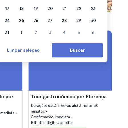
17
18
19
20
21
22
23
24
25
26
27
28
29
30
31
1
2
3
4
5
6
Limpar seleçao
Buscar
do por
Tour gastronómico por Florença
Duração: da(s) 3 horas à(s) 3 horas 30
minutos
imediata
Confirmação imediata
Bilhetes digitais aceites