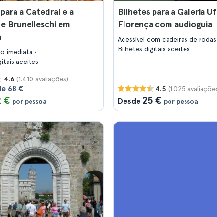
 para a Catedral e a
Bilhetes para a Galeria Uf
e Brunelleschi em
Florença com audioguia
a
Acessível com cadeiras de roda
Bilhetes digitais aceites
ão imediata
gitais aceites
(1.410 avaliações)
4.6
de 68 €
(1.025 avaliaçõe
4.5
2 €
25 €
Desde
por pessoa
por pessoa