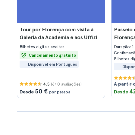
Tour por Florença com visita à
Passeio 
Galeria da Academia e aos Uffizi
Florenç
Bilhetes digitais aceites
Duração: 1
Confirmaç
Cancelamento gratuito
Bilhetes di
Disponível em Português
Dispo
A partir 
(640 avaliações)
4.5
50 €
4
Desde
Desde
por pessoa