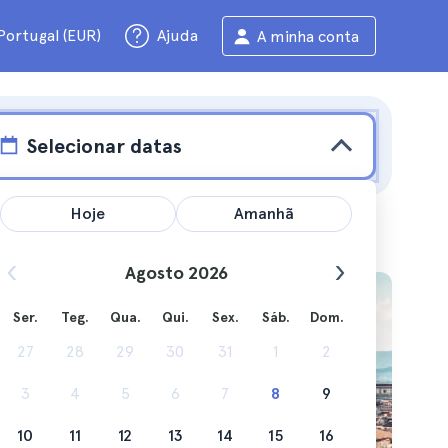
Portugal (EUR)
Ajuda
A minha conta
Selecionar datas
Hoje
Amanhã
Agosto 2026
Ser.
Teg.
Qua.
Qui.
Sex.
Sáb.
Dom.
 passeios
27
28
29
30
31
1
2
3
4
5
6
7
8
9
10
11
12
13
14
15
16