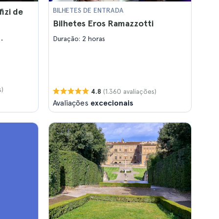
fizi de
BILHETES DE ENTRADA
Bilhetes Eros Ramazzotti
Duração: 2 horas
s
s)
(1.360 avaliações)
4.8
Avaliações
excecionais