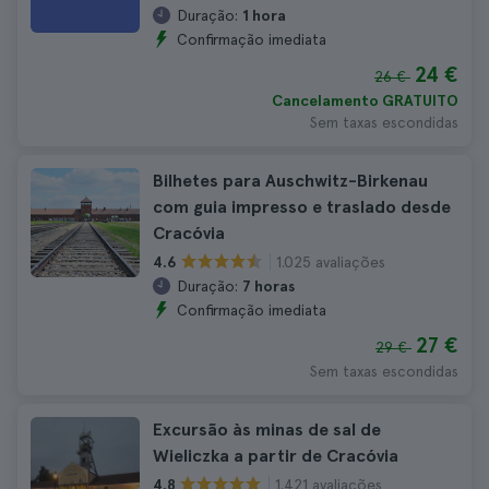
Duração:
1 hora
Confirmação imediata
24 €
26 €
Cancelamento GRATUITO
Sem taxas escondidas
Bilhetes para Auschwitz-Birkenau
com guia impresso e traslado desde
Cracóvia
1.025 avaliações
4.6
Duração:
7 horas
Confirmação imediata
27 €
29 €
Sem taxas escondidas
Excursão às minas de sal de
Wieliczka a partir de Cracóvia
1.421 avaliações
4.8