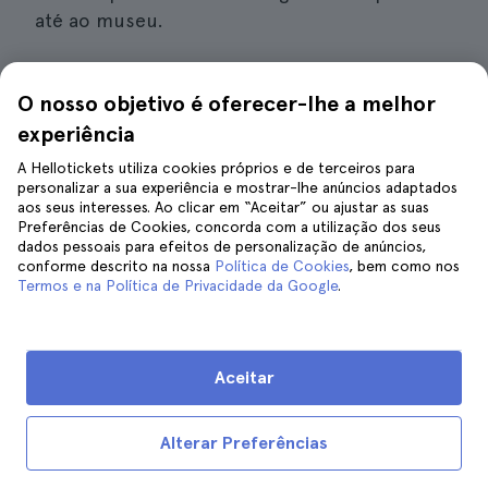
até ao museu.
De elétrico
O nosso objetivo é oferecer-lhe a melhor
Dirija-se à
paragem Teatr Bagatela
, muito
experiência
perto de
Kraków Główny ou
da
estação
ferroviária principal,
localizada no centro da
A Hellotickets utiliza cookies próprios e de terceiros para
personalizar a sua experiência e mostrar-lhe anúncios adaptados
cidade. Aí, pode apanhar o
elétrico da linha 10
aos seus interesses. Ao clicar em “Aceitar” ou ajustar as suas
ou 24.
Deve sair na
paragem Plaszow
e, a
Preferências de Cookies, concorda com a utilização dos seus
dados pessoais para efeitos de personalização de anúncios,
partir daí, caminhar cerca de
15 minutos
para
conforme descrito na nossa
Política de Cookies
, bem como nos
leste ao longo da Rua Lipowa.
Termos e na Política de Privacidade da Google
.
De autocarro
Para lá chegar de autocarro, terá de se dirigir
Aceitar
à
estação ferroviária principal de Cracóvia
. Aí,
encontrará
o autocarro 134
com destino à
Alterar Preferências
estação ferroviária de Kraków Zabłocie.
À
chegada, só terá de caminhar cerca de
350