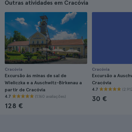
Outras atividades em Cracóvia
Cracóvia
Cracóvia
Excursão às minas de sal de
Excursão a Ausch
Wieliczka e a Auschwitz-Birkenau a
Cracóvia
(2.91
partir de Cracóvia
4.7
(1.160 avaliações)
4.7
30 €
128 €