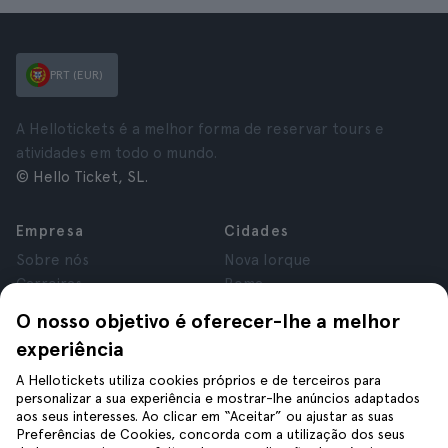
PRT (EUR)
A Hellotickets é a melhor forma de reservar tours e
atividades em todo o mundo.
© Hello Ticket, SL.
Empresa
Cidades
Sobre nós
Nova Iorque
Carreiras
Roma
Afiliados
Paris
O nosso objetivo é oferecer-lhe a melhor
Avaliações
Londres
experiência
Privacidade
Granada
Termos e Condições
Cracóvia
A Hellotickets utiliza cookies próprios e de terceiros para
personalizar a sua experiência e mostrar-lhe anúncios adaptados
Aviso Legal
Tenerife
aos seus interesses. Ao clicar em “Aceitar” ou ajustar as suas
Cookies
Preferências de Cookies, concorda com a utilização dos seus