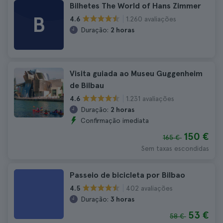
Bilhetes The World of Hans Zimmer
B
1.260 avaliações
4.6
Duração:
2 horas
Visita guiada ao Museu Guggenheim
de Bilbau
1.231 avaliações
4.6
Duração:
2 horas
Confirmação imediata
150 €
165 €
Sem taxas escondidas
Passeio de bicicleta por Bilbao
402 avaliações
4.5
Duração:
3 horas
53 €
58 €