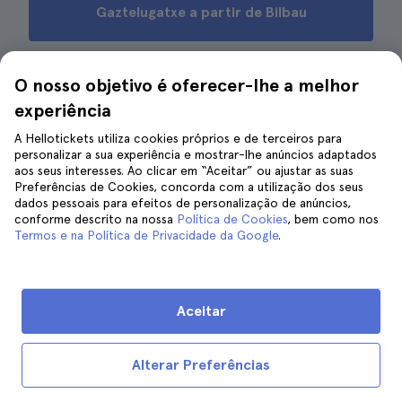
Gaztelugatxe a partir de Bilbau
O nosso objetivo é oferecer-lhe a melhor
Como reservar uma excursão a
experiência
partir de Bilbau para locais
A Hellotickets utiliza cookies próprios e de terceiros para
personalizar a sua experiência e mostrar-lhe anúncios adaptados
próximos?
aos seus interesses. Ao clicar em “Aceitar” ou ajustar as suas
Preferências de Cookies, concorda com a utilização dos seus
dados pessoais para efeitos de personalização de anúncios,
conforme descrito na nossa
Política de Cookies
, bem como nos
Termos e na Política de Privacidade da Google
.
Aceitar
Alterar Preferências