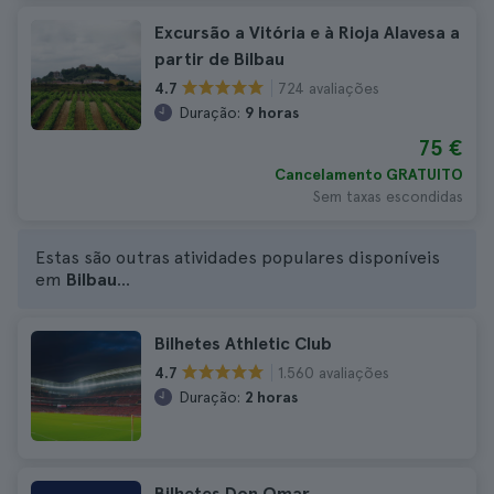
Excursão a Vitória e à Rioja Alavesa a
partir de Bilbau
724 avaliações
4.7
Duração:
9 horas
75 €
Cancelamento GRATUITO
Sem taxas escondidas
Estas são outras atividades populares disponíveis
em
Bilbau
...
Bilhetes Athletic Club
1.560 avaliações
4.7
Duração:
2 horas
Bilhetes Don Omar