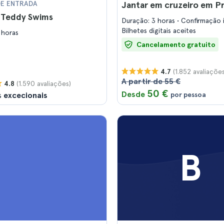
DE ENTRADA
Jantar em cruzeiro em P
s Teddy Swims
Duração: 3 horas
Confirmação 
Bilhetes digitais aceites
 horas
Cancelamento gratuito
(1.852 avaliações
4.7
A partir de 55 €
(1.590 avaliações)
4.8
50 €
Desde
s
excecionais
por pessoa
B