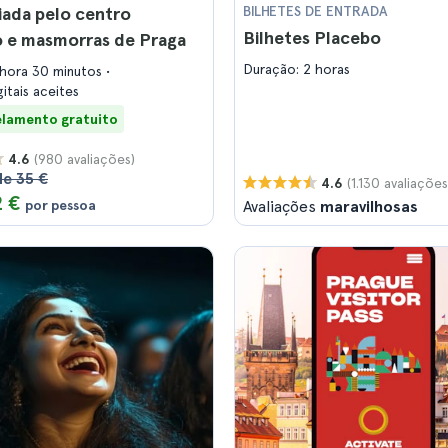
uiada pelo centro
BILHETES DE ENTRADA
Bilhetes Placebo
o e masmorras de Praga
Duração: 2 horas
 hora 30 minutos
gitais aceites
lamento gratuito
(980 avaliações)
4.6
de 35 €
(1.130 avaliações
4.6
2 €
por pessoa
Avaliações
maravilhosas