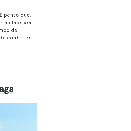
 E penso que,
er melhor um
ampo de
ode conhecer
raga