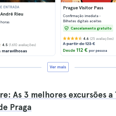
DE ENTRADA
Prague Visitor Pass
 André Rieu
Confirmação imediata
Bilhetes digitais aceites
 horas
Cancelamento gratuito
(25 avaliações)
4.6
A partir de 123 €
(1.610 avaliações)
4.5
112 €
Desde
s
maravilhosas
por pessoa
Ver mais
re: As 3 melhores excursões a 
 de Praga