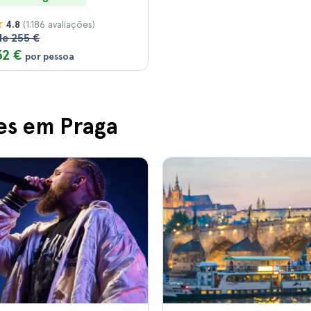
(1.186 avaliações)
4.8
de 255 €
32 €
por pessoa
es em Praga