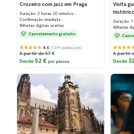
Cruzeiro com jazz em Praga
Visita g
históric
Duração: 2 horas 30 minutos
Confirmação imediata
Duração: 1
Bilhetes digitais aceites
Bilhetes di
Cancelamento gratuito
Cance
(1.519 avaliações)
4.6
A partir de 57 €
A partir 
52 €
3
Desde
Desde
por pessoa