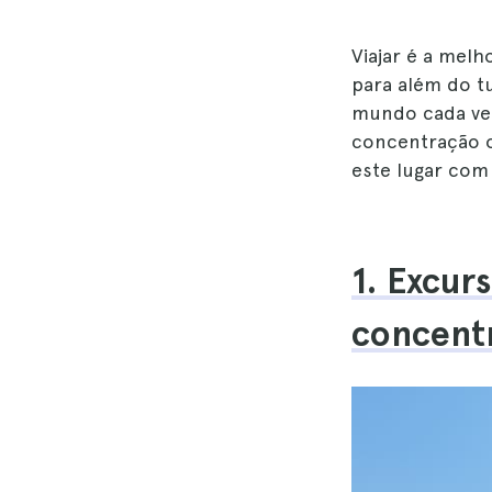
Viajar é a melh
para além do 
mundo cada vez
concentração 
este lugar com 
1. Excur
concentr