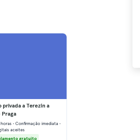
 privada a Terezín a
e Praga
 horas
Confirmação imediata
gitais aceites
lamento gratuito