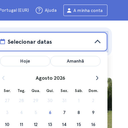
Portugal (EUR)
Ajuda
A minha conta
Selecionar datas
Hoje
Amanhã
Agosto 2026
aga
Ser.
Teg.
Qua.
Qui.
Sex.
Sáb.
Dom.
 Checa, é
27
28
29
30
31
1
2
res.
3
4
5
6
7
8
9
10
11
12
13
14
15
16