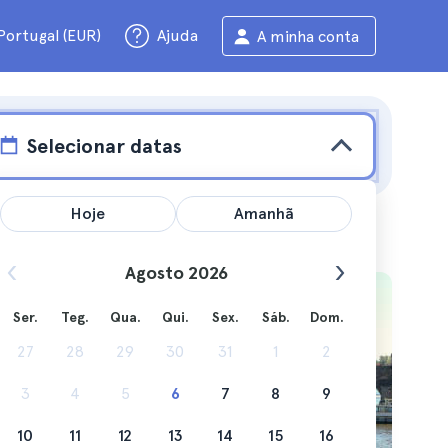
Portugal (EUR)
Ajuda
A minha conta
Selecionar datas
Hoje
Amanhã
Agosto 2026
Ser.
Teg.
Qua.
Qui.
Sex.
Sáb.
Dom.
ástico.
27
28
29
30
31
1
2
3
4
5
6
7
8
9
10
11
12
13
14
15
16