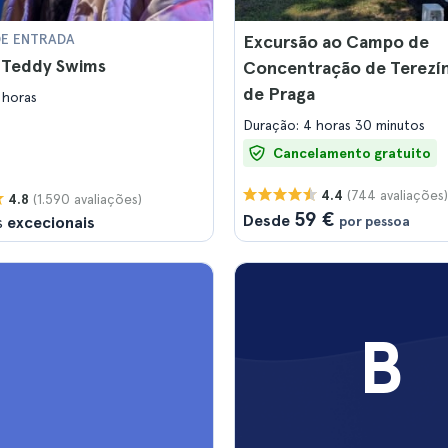
DE ENTRADA
Excursão ao Campo de
s Teddy Swims
Concentração de Terezín 
de Praga
 horas
Duração: 4 horas 30 minutos
Cancelamento gratuito
(744 avaliações)
4.4
(1.590 avaliações)
4.8
59 €
Desde
s
excecionais
por pessoa
B