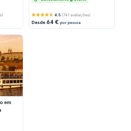
s)
(741 avaliações)
4.5
64 €
Desde
por pessoa
co em
a