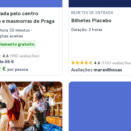
uiada pelo centro
BILHETES DE ENTRADA
Bilhetes Placebo
o e masmorras de Praga
Duração: 2 horas
 hora 30 minutos
gitais aceites
lamento gratuito
(980 avaliações)
4.6
de 35 €
(1.130 avaliações
4.6
2 €
por pessoa
Avaliações
maravilhosas