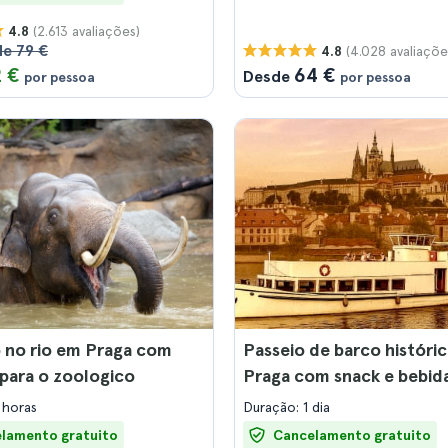
(2.613 avaliações)
4.8
de 79 €
(4.028 avaliaçõe
4.8
2 €
64 €
Desde
por pessoa
por pessoa
 no rio em Praga com
Passeio de barco históri
 para o zoologico
Praga com snack e bebid
 horas
Duração: 1 dia
lamento gratuito
Cancelamento gratuito