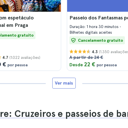
com espetáculo
Passeio dos Fantasmas p
nal em Praga
Duração: 1 hora 30 minutos
Bilhetes digitais aceites
lamento gratuito
Cancelamento gratuito
(1.350 avaliaçõe
4.3
A partir de 24 €
(1.022 avaliações)
4.7
0 €
22 €
Desde
por pessoa
por pessoa
Ver mais
re: Cruzeiros e passeios de ba