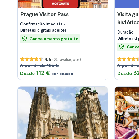
Prague Visitor Pass
Visita g
históric
Confirmação imediata
Bilhetes digitais aceites
Duração: 1
Bilhetes di
Cancelamento gratuito
Cance
(25 avaliações)
4.6
A partir de 123 €
A partir 
112 €
3
Desde
Desde
por pessoa