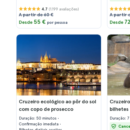
(1.199 avaliações)
4.7
A partir de 60 €
A partir 
55 €
7
Desde
Desde
por pessoa
Cruzeiro ecológico ao pôr do sol
Cruzeiro
com copo de prosecco
bilhetes
Duração: 50 minutos
Duração: 7
Confirmação imediata
Cance
Bilhetes digitais aceites