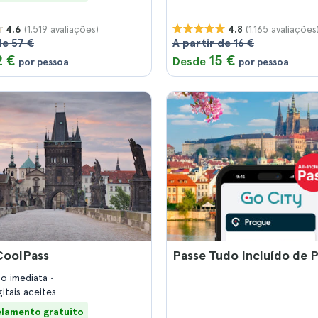
(1.519 avaliações)
(1.165 avaliações
4.6
4.8
de 57 €
A partir de 16 €
2 €
15 €
Desde
por pessoa
por pessoa
CoolPass
Passe Tudo Incluído de 
ão imediata
gitais aceites
lamento gratuito