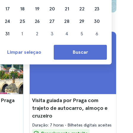
17
18
19
20
21
22
23
24
25
26
27
28
29
30
31
1
2
3
4
5
6
Limpar seleçao
Buscar
 Praga
Visita guiada por Praga com
trajeto de autocarro, almoço e
cruzeiro
Duração: 7 horas
Bilhetes digitais aceites