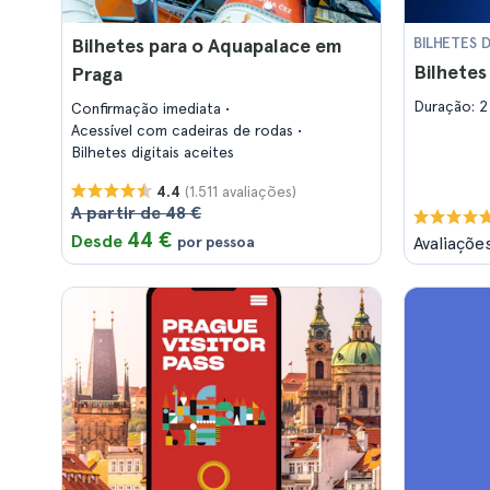
Bilhetes para o Aquapalace em
BILHETES 
Bilhete
Praga
Duração: 2
Confirmação imediata
Acessível com cadeiras de rodas
Bilhetes digitais aceites
(1.511 avaliações)
4.4
A partir de 48 €
44 €
Desde
por pessoa
Avaliaçõe