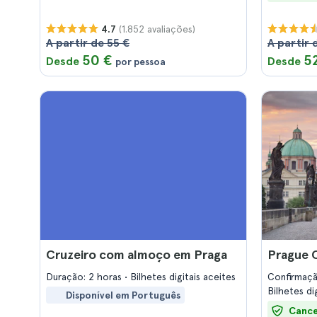
(1.852 avaliações)
4.7
A partir de 55 €
A partir 
50 €
5
Desde
Desde
por pessoa
Cruzeiro com almoço em Praga
Prague 
Duração: 2 horas
Bilhetes digitais aceites
Confirmaç
Bilhetes di
Disponível em Português
Cance