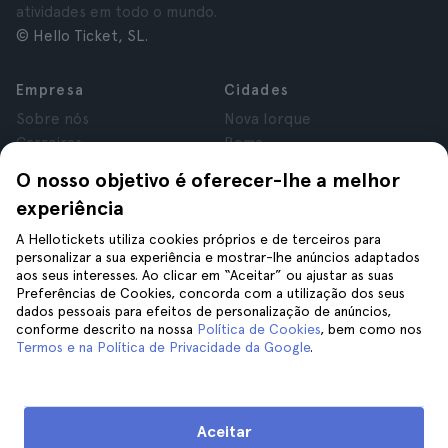
atividades em todo o mundo.
© Hello Ticket, SL.
Empresa
Cidades
Sobre nós
Nova Iorque
Carreiras
Roma
Afiliados
Paris
O nosso objetivo é oferecer-lhe a melhor
Avaliações
Londres
experiência
Privacidade
Granada
Termos e Condições
Cracóvia
A Hellotickets utiliza cookies próprios e de terceiros para
personalizar a sua experiência e mostrar-lhe anúncios adaptados
Aviso Legal
Tenerife
aos seus interesses. Ao clicar em “Aceitar” ou ajustar as suas
Cookies
Preferências de Cookies, concorda com a utilização dos seus
dados pessoais para efeitos de personalização de anúncios,
conforme descrito na nossa
Política de Cookies
, bem como nos
Ajuda
Siga-nos
Termos e na Política de Privacidade da Google
.
Ajuda
Contacte-nos
Aceitar