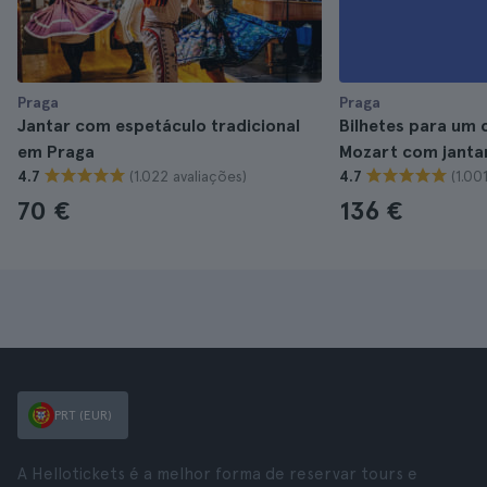
Praga
Praga
Jantar com espetáculo tradicional
Bilhetes para um 
em Praga
Mozart com janta
(1.022 avaliações)
(1.00
4.7
4.7
70 €
136 €
PRT (EUR)
A Hellotickets é a melhor forma de reservar tours e