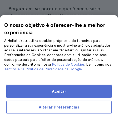
Perguntam-se porque é que é necessário
atravessar para o Canadá para ter uma
experiência completa? Por um lado, as vistas
O nosso objetivo é oferecer-lhe a melhor
das Cataratas no Canadá são ainda mais
experiência
espectaculares e terá um
panorama de cortar
A Hellotickets utiliza cookies próprios e de terceiros para
a respiração das Cataratas Horseshoe, a mais
personalizar a sua experiência e mostrar-lhe anúncios adaptados
impressionante das três quedas.
Além disso,
aos seus interesses. Ao clicar em “Aceitar” ou ajustar as suas
Preferências de Cookies, concorda com a utilização dos seus
existem
inúmeras actividades disponíveis
,
dados pessoais para efeitos de personalização de anúncios,
como o passeio "Clifton Hill", a "Niagara
conforme descrito na nossa
Política de Cookies
, bem como nos
Termos e na Política de Privacidade da Google
.
SkyWheel" ou a "Journey Behind the Falls".
E se for um amante de caminhadas e da
natureza, há
muitos trilhos disponíveis no
Aceitar
Queen Victoria Park
. Também terá uma visão
da cultura canadiana e a vista nocturna do
Alterar Preferências
lado canadiano é espetacular. No entanto, é
muito importante trazer o seu passaporte,