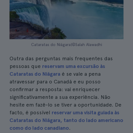
Cataratas do Niágara|©Salah Alawadhi
Outra das perguntas mais frequentes das
pessoas que
reservam uma excursão às
Cataratas do Niágara
é se vale a pena
atravessar para o Canadá e eu posso
confirmar a resposta: vai enriquecer
significativamente a sua experiência. Não
hesite em fazê-lo se tiver a oportunidade. De
facto, é possível
reservar uma visita guiada às
Cataratas do Niágara, tanto do lado americano
como do lado canadiano
.