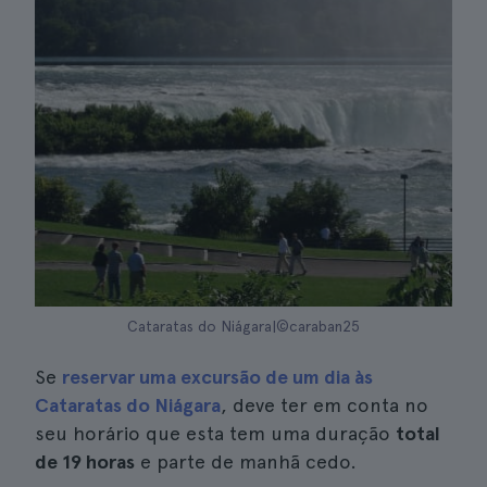
Cataratas do Niágara|©caraban25
Se
reservar uma excursão de um dia às
Cataratas do Niágara
, deve ter em conta no
seu horário que esta tem uma duração
total
de 19 horas
e parte de manhã cedo.