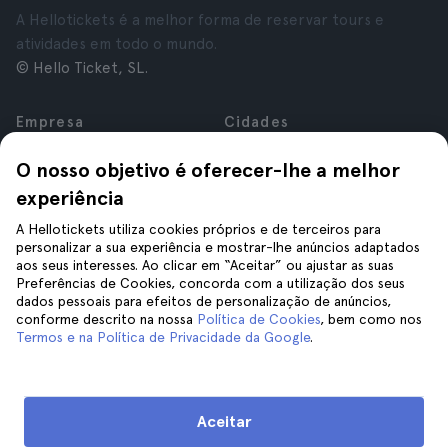
A Hellotickets é a melhor forma de reservar tours e
atividades em todo o mundo.
© Hello Ticket, SL.
Empresa
Cidades
Sobre nós
Nova Iorque
O nosso objetivo é oferecer-lhe a melhor
Carreiras
Roma
experiência
Afiliados
Paris
Avaliações
Londres
A Hellotickets utiliza cookies próprios e de terceiros para
Privacidade
Granada
personalizar a sua experiência e mostrar-lhe anúncios adaptados
aos seus interesses. Ao clicar em “Aceitar” ou ajustar as suas
Termos e Condições
Cracóvia
Preferências de Cookies, concorda com a utilização dos seus
Aviso Legal
Tenerife
dados pessoais para efeitos de personalização de anúncios,
Cookies
conforme descrito na nossa
Política de Cookies
, bem como nos
Termos e na Política de Privacidade da Google
.
Ajuda
Siga-nos
Ajuda
Aceitar
Contacte-nos