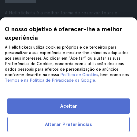
A Hellotickets é a melhor forma de reservar tours e
atividades em todo o mundo.
© Hello Ticket, SL.
O nosso objetivo é oferecer-lhe a melhor
experiência
Empresa
Cidades
A Hellotickets utiliza cookies próprios e de terceiros para
personalizar a sua experiência e mostrar-lhe anúncios adaptados
Sobre nós
Nova Iorque
aos seus interesses. Ao clicar em “Aceitar” ou ajustar as suas
Carreiras
Roma
Preferências de Cookies, concorda com a utilização dos seus
Afiliados
Paris
dados pessoais para efeitos de personalização de anúncios,
conforme descrito na nossa
Avaliações
Política de Cookies
Londres
, bem como nos
Termos e na Política de Privacidade da Google
.
Privacidade
Granada
Termos e Condições
Cracóvia
Aviso Legal
Tenerife
Cookies
Aceitar
Ajuda
Siga-nos
Alterar Preferências
Ajuda