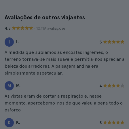
Avaliações de outros viajantes
· 10.119 avaliações
4.8
I.
I
5
À medida que subíamos as encostas íngremes, o
terreno tornava-se mais suave e permitia-nos apreciar a
beleza dos arredores. A paisagem andina era
simplesmente espetacular.
M.
M
4
As vistas eram de cortar a respiração e, nesse
momento, apercebemo-nos de que valeu a pena todo o
esforço.
K.
K
5