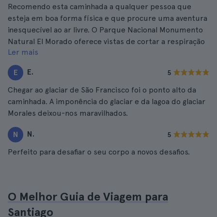
Recomendo esta caminhada a qualquer pessoa que
esteja em boa forma física e que procure uma aventura
inesquecível ao ar livre. O Parque Nacional Monumento
Natural El Morado oferece vistas de cortar a respiração
Ler mais
e uma profunda ligação com a natureza.
E.
E
5
Chegar ao glaciar de São Francisco foi o ponto alto da
caminhada. A imponência do glaciar e da lagoa do glaciar
Morales deixou-nos maravilhados.
N.
N
5
Perfeito para desafiar o seu corpo a novos desafios.
O Melhor Guia de Viagem para
Santiago