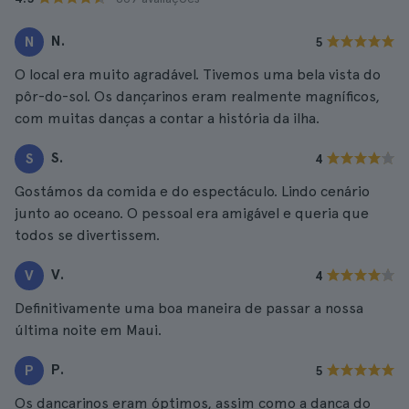
N.
N
5
O local era muito agradável. Tivemos uma bela vista do
pôr-do-sol. Os dançarinos eram realmente magníficos,
com muitas danças a contar a história da ilha.
S.
S
4
Gostámos da comida e do espectáculo. Lindo cenário
junto ao oceano. O pessoal era amigável e queria que
todos se divertissem.
V.
V
4
Definitivamente uma boa maneira de passar a nossa
última noite em Maui.
P.
P
5
Os dançarinos eram óptimos, assim como a dança do