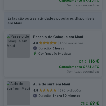
Cancelamento GRATUITO
Sem taxas escondidas
Estas são outras atividades populares disponíveis
em
Maui
...
Passeio de Caiaque em Maui
1.366 avaliações
4.8
Duração:
3 horas
Confirmação imediata
116 €
127 €
Cancelamento GRATUITO
Sem taxas escondidas
Aula de surf em Maui
690 avaliações
4.8
Duração:
1 hora 30 minutos
69 €
75 €