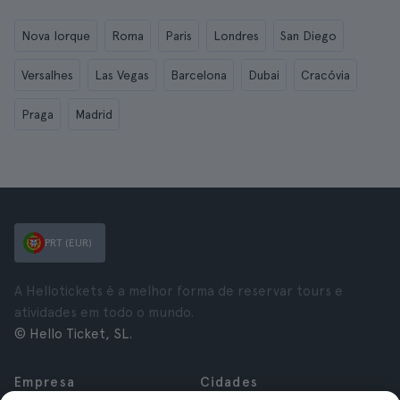
Nova Iorque
Roma
Paris
Londres
San Diego
Versalhes
Las Vegas
Barcelona
Dubai
Cracóvia
Praga
Madrid
PRT (EUR)
A Hellotickets é a melhor forma de reservar tours e
atividades em todo o mundo.
© Hello Ticket, SL.
Empresa
Cidades