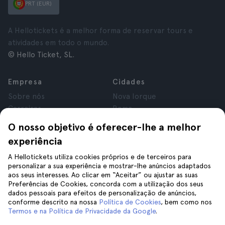
PRT (EUR)
A Hellotickets é a melhor forma de reservar tours e
atividades em todo o mundo.
© Hello Ticket, SL.
Empresa
Cidades
Sobre nós
Nova Iorque
Carreiras
Roma
Afiliados
Paris
O nosso objetivo é oferecer-lhe a melhor
Avaliações
Londres
experiência
Privacidade
Granada
Termos e Condições
Cracóvia
A Hellotickets utiliza cookies próprios e de terceiros para
personalizar a sua experiência e mostrar-lhe anúncios adaptados
Aviso Legal
Tenerife
aos seus interesses. Ao clicar em “Aceitar” ou ajustar as suas
Cookies
Preferências de Cookies, concorda com a utilização dos seus
dados pessoais para efeitos de personalização de anúncios,
conforme descrito na nossa
Política de Cookies
, bem como nos
Ajuda
Siga-nos
Termos e na Política de Privacidade da Google
.
Ajuda