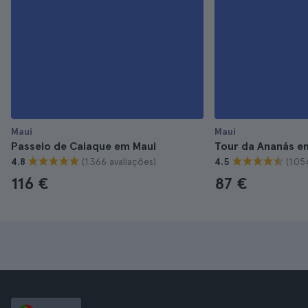
Maui
Maui
Passeio de Caiaque em Maui
Tour da Ananás e
(1.366 avaliações)
(1.05
4.8
4.5
116 €
87 €