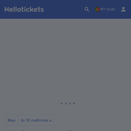
PRT (EUR)
Maui
As 10 melhores aulas de surf em Maui