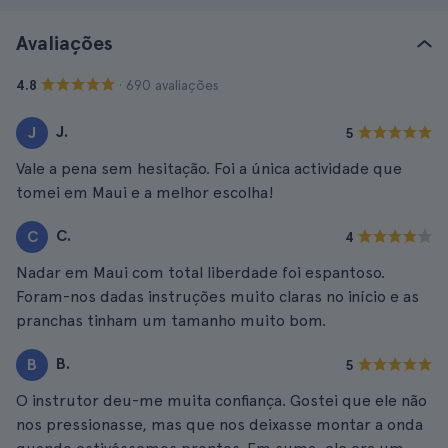
Avaliações
· 690 avaliações
4.8
J.
J
5
Vale a pena sem hesitação. Foi a única actividade que
tomei em Maui e a melhor escolha!
C.
C
4
Nadar em Maui com total liberdade foi espantoso.
Foram-nos dadas instruções muito claras no início e as
pranchas tinham um tamanho muito bom.
B.
B
5
O instrutor deu-me muita confiança. Gostei que ele não
nos pressionasse, mas que nos deixasse montar a onda