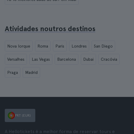
Atividades noutros destinos
Nova Iorque
Roma
Paris
Londres
San Diego
Versalhes
Las Vegas
Barcelona
Dubai
Cracóvia
Praga
Madrid
PRT (EUR)
A Hellotickets é a melhor forma de reservar tours e