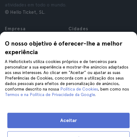
atividades em todo o mundo.
© Hello Ticket, SL.
Empresa
Cidades
Sobre nós
Nova Iorque
O nosso objetivo é oferecer-lhe a melhor
Carreiras
Roma
experiência
Afiliados
Paris
Avaliações
Londres
A Hellotickets utiliza cookies próprios e de terceiros para
Privacidade
Granada
personalizar a sua experiência e mostrar-lhe anúncios adaptados
aos seus interesses. Ao clicar em “Aceitar” ou ajustar as suas
Termos e Condições
Cracóvia
Preferências de Cookies, concorda com a utilização dos seus
Aviso Legal
Tenerife
dados pessoais para efeitos de personalização de anúncios,
Cookies
conforme descrito na nossa
Política de Cookies
, bem como nos
Termos e na Política de Privacidade da Google
.
Ajuda
Siga-nos
Ajuda
Aceitar
Contacte-nos