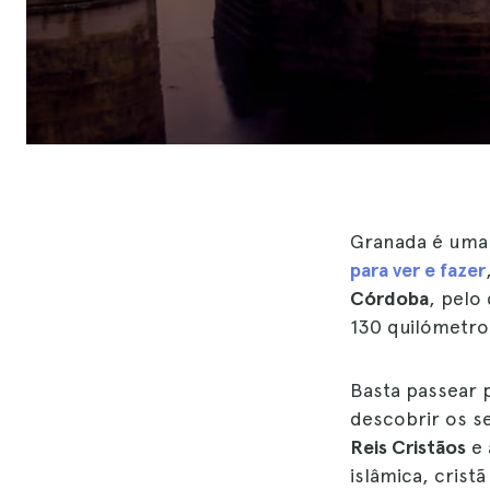
Granada é uma 
para ver e fazer
Córdoba
, pelo
130 quilómetr
Basta passear p
descobrir os s
Reis Cristãos
e
islâmica, cristã