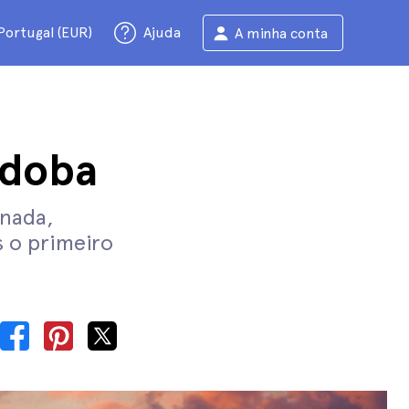
Portugal (EUR)
Ajuda
A minha conta
rdoba
anada,
 o primeiro