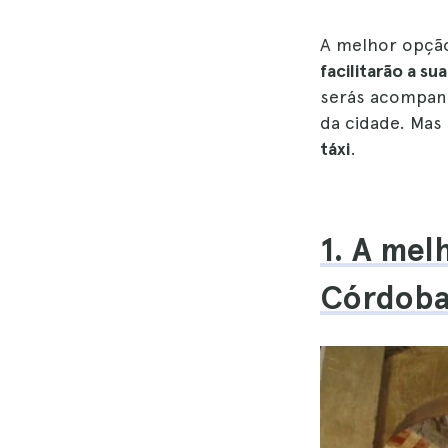
A melhor opçã
facilitarão a su
serás acompanh
da cidade. Ma
táxi
.
1. A mel
Córdoba 