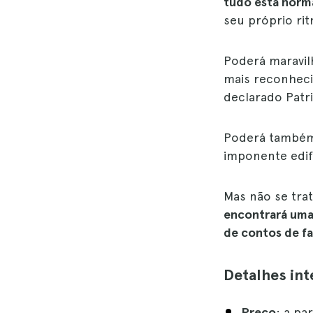
tudo está norm
seu próprio ri
Poderá maravi
mais reconhec
declarado Pat
Poderá também 
imponente edifí
Mas não se tra
encontrará uma 
de contos de f
Detalhes in
Preço
: a pa