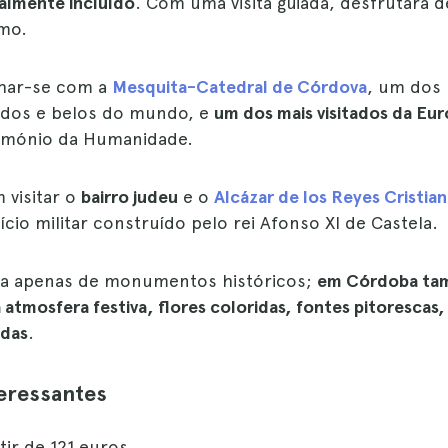
almente incluído
. Com uma visita guiada, desfrutará 
tmo.
lhar-se com a
Mesquita-Catedral de Córdova
, um dos
idos e belos do mundo, e
um dos mais visitados da Eu
rimónio da Humanidade.
visitar o
bairro judeu
e o
Alcázar de los Reyes Cristia
cio militar construído pelo rei Afonso XI de Castela.
ta apenas de monumentos históricos;
em Córdoba t
atmosfera festiva, flores coloridas, fontes pitorescas,
adas
.
teressantes
rtir de 121 euros.