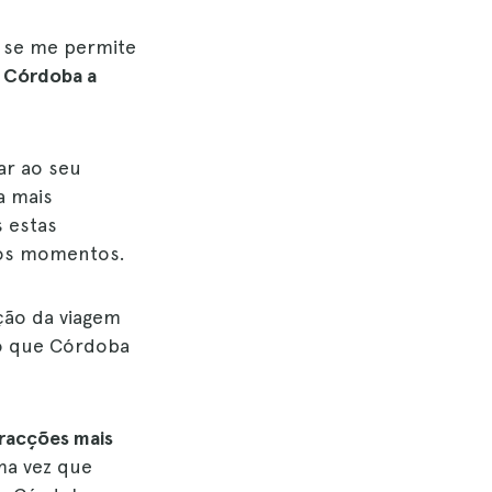
 se me permite
a Córdoba a
ar ao seu
a mais
 estas
os momentos.
ção da viagem
o que Córdoba
tracções mais
ma vez que