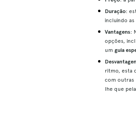
Duração
: e
incluindo as
Vantagens
: 
opções, inc
um
guia esp
Desvantage
ritmo, esta
com outras 
lhe que pela