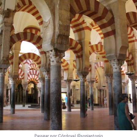
Passear por Córdova| ©soniantonio