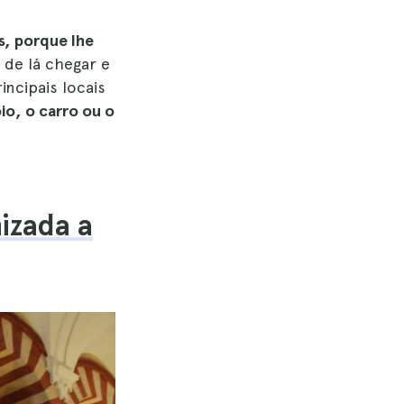
as, porque lhe
 de lá chegar e
ncipais locais
o, o carro ou o
izada a