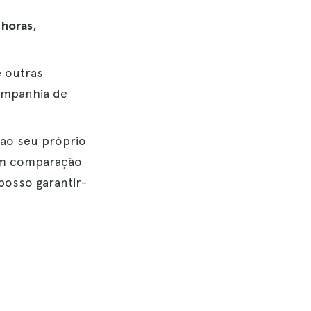
 horas
,
e outras
ompanhia de
s ao seu próprio
 em comparação
posso garantir-