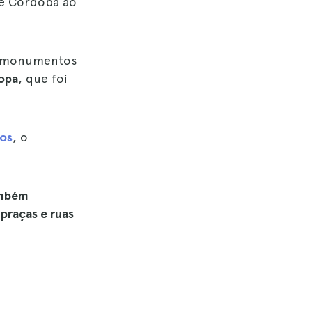
de Córdoba ao
 monumentos
ropa
, que foi
nos
, o
ambém
 praças e ruas