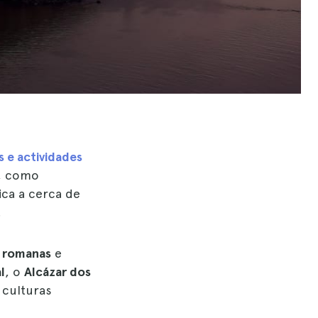
e actividades
s, como
ica a cerca de
.
s romanas
e
l
, o
Alcázar dos
 culturas