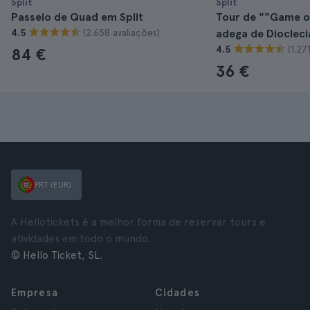
Split
Split
Passeio de Quad em Split
Tour de ""Game o
(2.658 avaliações)
4.5
adega de Diocleci
(1.27
4.5
84 €
36 €
PRT (EUR)
A Hellotickets é a melhor forma de reservar tours e
atividades em todo o mundo.
© Hello Ticket, SL.
Empresa
Cidades