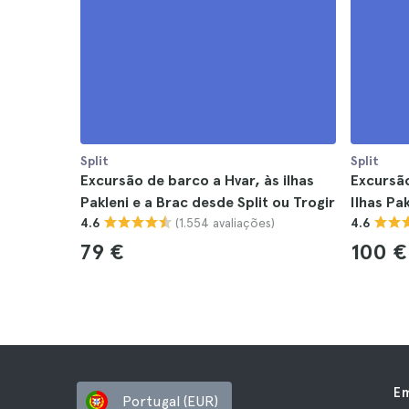
Split
Split
Excursão de barco a Hvar, às ilhas
Excursão
Pakleni e a Brac desde Split ou Trogir
Ilhas Pa
(1.554 avaliações)
4.6
4.6
79 €
100 €
E
Portugal (EUR)