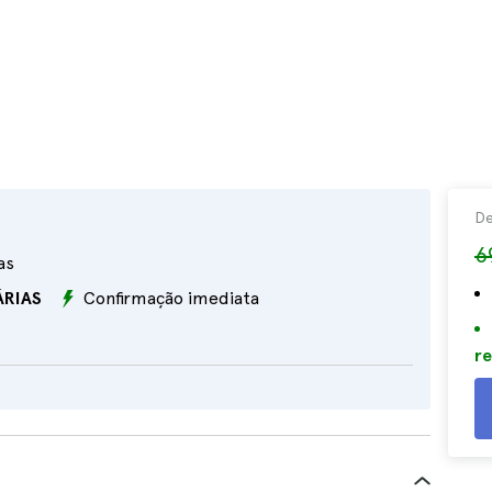
D
6
as
ÁRIAS
Confirmação imediata
re