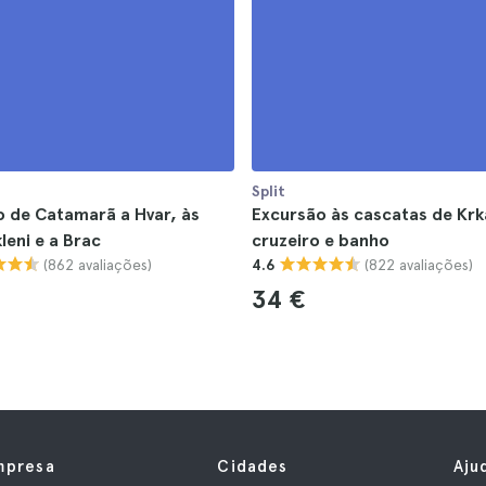
Split
 de Catamarã a Hvar, às
Excursão às cascatas de Kr
kleni e a Brac
cruzeiro e banho
(862 avaliações)
(822 avaliações)
4.6
34 €
mpresa
Cidades
Aju