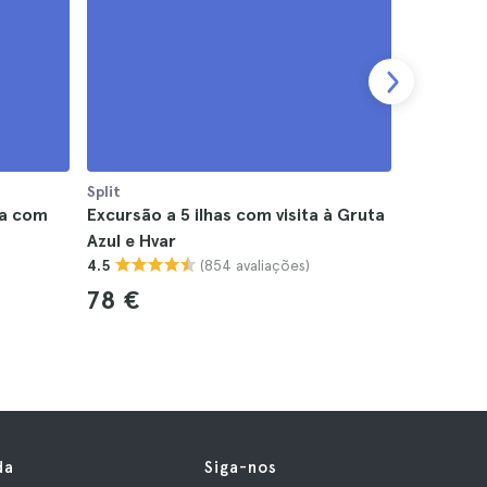
Split
Split
ka com
Excursão a 5 ilhas com visita à Gruta
Passeio d
Azul e Hvar
4.6
(854 avaliações)
4.5
39 €
78 €
da
Siga-nos