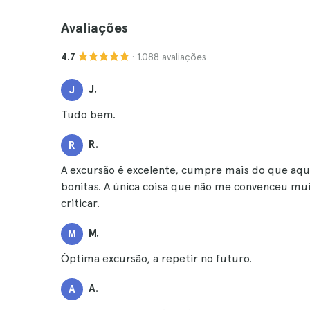
Avaliações
· 1.088 avaliações
4.7
J.
J
Tudo bem.
R.
R
A excursão é excelente, cumpre mais do que aqu
bonitas. A única coisa que não me convenceu mui
criticar.
M.
M
Óptima excursão, a repetir no futuro.
A.
A