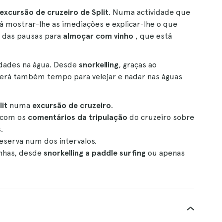
excursão de cruzeiro de Split
. Numa actividade que
irá mostrar-lhe as imediações e explicar-lhe o que
 das pausas para
almoçar com vinho
, que está
idades na água. Desde
snorkelling
, graças ao
Terá também tempo para velejar e nadar nas águas
lit
numa
excursão de cruzeiro
.
 com os
comentários da tripulação
do cruzeiro sobre
s
.
reserva num dos intervalos.
inhas, desde
snorkelling a paddle surfing
ou apenas