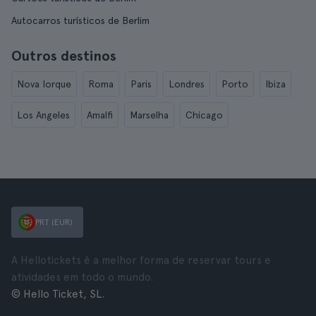
Autocarros turísticos de Berlim
Outros destinos
Nova Iorque
Roma
Paris
Londres
Porto
Ibiza
Los Angeles
Amalfi
Marselha
Chicago
PRT (EUR)
A Hellotickets é a melhor forma de reservar tours e
atividades em todo o mundo.
© Hello Ticket, SL.