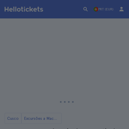
PRT (EUR)
Cusco
Excursões a Machu Picchu a partir de Cuzco