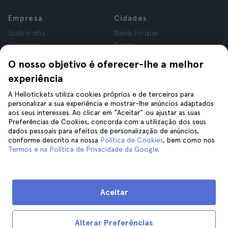
Empresa
Cidades
Sobre nós
Nova Iorque
Carreiras
Roma
Afiliados
Paris
O nosso objetivo é oferecer-lhe a melhor
Avaliações
Londres
experiência
Privacidade
Granada
Termos e Condições
Cracóvia
A Hellotickets utiliza cookies próprios e de terceiros para
personalizar a sua experiência e mostrar-lhe anúncios adaptados
Aviso Legal
Tenerife
aos seus interesses. Ao clicar em “Aceitar” ou ajustar as suas
Cookies
Preferências de Cookies, concorda com a utilização dos seus
dados pessoais para efeitos de personalização de anúncios,
conforme descrito na nossa
Política de Cookies
, bem como nos
Ajuda
Siga-nos
Termos e na Política de Privacidade da Google
.
Ajuda
Contacte-nos
Aceitar
Alterar Preferências