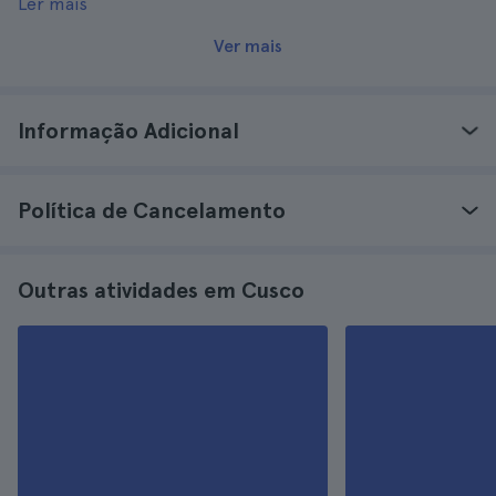
Ler mais
ir uma vez.
Ver mais
Informação Adicional
Política de Cancelamento
Outras atividades em Cusco