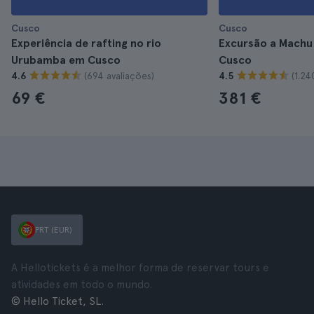
Cusco
Cusco
Experiência de rafting no rio
Excursão a Machu 
Urubamba em Cusco
Cusco
(694 avaliações)
(1.24
4.6
4.5
69 €
381 €
PRT (EUR)
A Hellotickets é a melhor forma de reservar tours e
atividades em todo o mundo.
© Hello Ticket, SL.