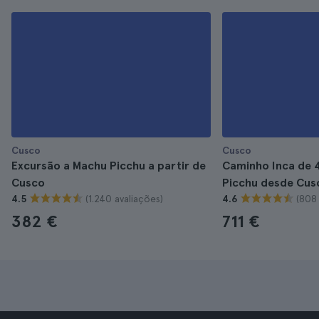
Cusco
Cusco
Excursão a Machu Picchu a partir de
Caminho Inca de 
Cusco
Picchu desde Cus
(1.240 avaliações)
(808 
4.5
4.6
382 €
711 €