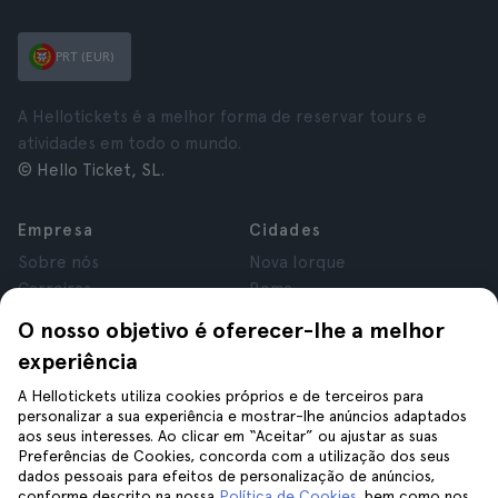
PRT (EUR)
A Hellotickets é a melhor forma de reservar tours e
atividades em todo o mundo.
© Hello Ticket, SL.
Empresa
Cidades
Sobre nós
Nova Iorque
Carreiras
Roma
Afiliados
Paris
O nosso objetivo é oferecer-lhe a melhor
Avaliações
Londres
experiência
Privacidade
Granada
Termos e Condições
Cracóvia
A Hellotickets utiliza cookies próprios e de terceiros para
personalizar a sua experiência e mostrar-lhe anúncios adaptados
Aviso Legal
Tenerife
aos seus interesses. Ao clicar em “Aceitar” ou ajustar as suas
Cookies
Preferências de Cookies, concorda com a utilização dos seus
dados pessoais para efeitos de personalização de anúncios,
conforme descrito na nossa
Política de Cookies
, bem como nos