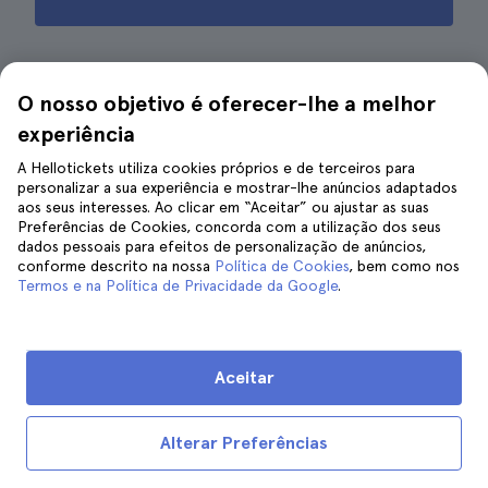
O nosso objetivo é oferecer-lhe a melhor
Por que vale a pena visitar Murano,
experiência
Burano e Torcello
A Hellotickets utiliza cookies próprios e de terceiros para
personalizar a sua experiência e mostrar-lhe anúncios adaptados
aos seus interesses. Ao clicar em “Aceitar” ou ajustar as suas
Preferências de Cookies, concorda com a utilização dos seus
dados pessoais para efeitos de personalização de anúncios,
conforme descrito na nossa
Política de Cookies
, bem como nos
Termos e na Política de Privacidade da Google
.
Aceitar
Alterar Preferências