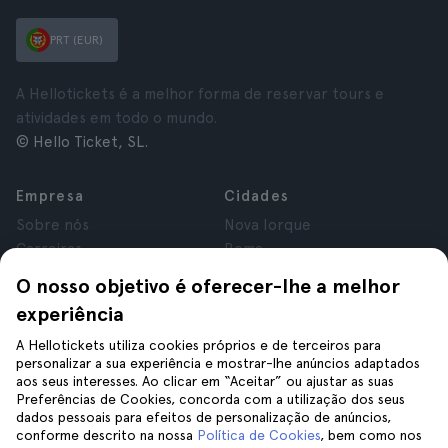
PRT (EUR)
A Hellotickets é a melhor forma de reservar tours e
atividades em todo o mundo.
© Hello Ticket, SL.
Empresa
Cidades
Sobre nós
Nova Iorque
Carreiras
Roma
Afiliados
Paris
O nosso objetivo é oferecer-lhe a melhor
Avaliações
Londres
experiência
Privacidade
Granada
Termos e Condições
Cracóvia
A Hellotickets utiliza cookies próprios e de terceiros para
personalizar a sua experiência e mostrar-lhe anúncios adaptados
Aviso Legal
Tenerife
aos seus interesses. Ao clicar em “Aceitar” ou ajustar as suas
Cookies
Preferências de Cookies, concorda com a utilização dos seus
dados pessoais para efeitos de personalização de anúncios,
conforme descrito na nossa
Política de Cookies
, bem como nos
Ajuda
Siga-nos