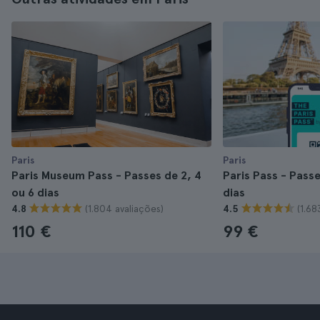
Paris
Paris
Paris Museum Pass - Passes de 2, 4
Paris Pass - Passes
ou 6 dias
dias
(1.804 avaliações)
(1.68
4.8
4.5
110 €
99 €