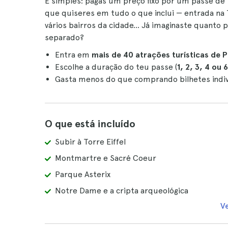
É simples: pagas um preço fixo por um passe de 1,
que quiseres em tudo o que inclui — entrada na To
vários bairros da cidade... Já imaginaste quant
separado?
Entra em
mais de 40 atrações turísticas de P
Escolhe a duração do teu passe (
1, 2, 3, 4 ou 
Gasta menos do que comprando bilhetes indiv
O que está incluído
Subir à Torre Eiffel
Montmartre e Sacré Coeur
Parque Asterix
Notre Dame e a cripta arqueológica
V