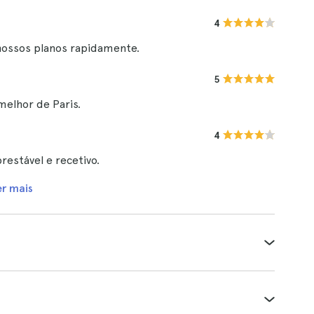
4
 nossos planos rapidamente.
5
melhor de Paris.
4
prestável e recetivo.
er mais