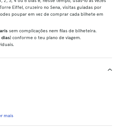
 2, 3, 4 ou 6 dias e, nesse tempo, usas‑lo as vezes
rre Eiffel, cruzeiro no Sena, visitas guiadas por
o podes poupar em vez de comprar cada bilhete em
aris
sem complicações nem filas de bilheteira.
6 dias
) conforme o teu plano de viagem.
iduais.
er mais