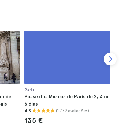
Paris
Paris
ão de
Passe dos Museus de Paris de 2, 4 ou
Paris Mus
enis
6 dias
com passe
(1.779 avaliações)
4.8
4.7
135 €
154 €